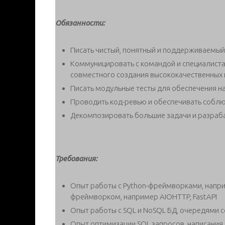
Обязанности:
Писать чистый, понятный и поддерживаемый
Коммуницировать с командой и специалистам
совместного создания высококачественных
Писать модульные тесты для обеспечения н
Проводить код-ревью и обеспечивать соблю
Декомпозировать большие задачи и разраб
Требования:
Опыт работы с Python-фреймворками, напри
фреймворком, например AIOHTTP, FastAPI
Опыт работы с SQL и NoSQL БД, очередями 
Опыт оптимизации SQL запросов, написания