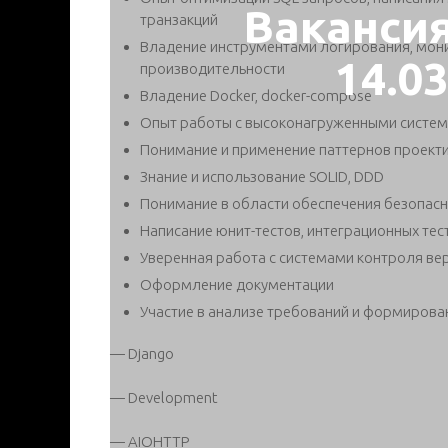
Ваканси
транзакций
Владение инструментами логирования, мони
14.0
производительности
Владение Docker, docker-compose
Опыт работы с высоконагруженными систе
Понимание и применение паттернов проект
Знание и использование SOLID, DDD
Понимание в области обеспечения безопаснос
Написание юнит-тестов, интеграционных тес
Уверенная работа с системами контроля ве
Оформление документации
Участие в анализе требований и формирова
— Django
— Development
— AIOHTTP