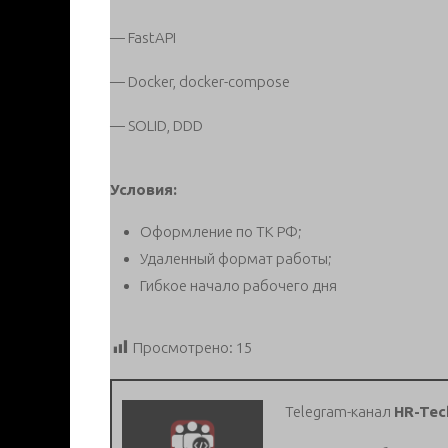
— FastAPI
— Docker, docker-compose
— SOLID, DDD
Условия:
Оформление по ТК РФ;
Удаленный формат работы;
Гибкое начало рабочего дня
Просмотрено:
15
Telegram-канал
HR-Tec