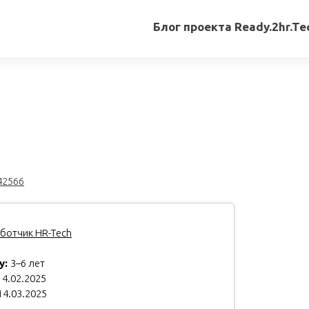
Блог проекта Ready.2hr.Te
Все
записи
Переводы
статей
Авторские
материалы
42566
Книги
ботчик HR-Tech
у:
3–6 лет
4.02.2025
14.03.2025