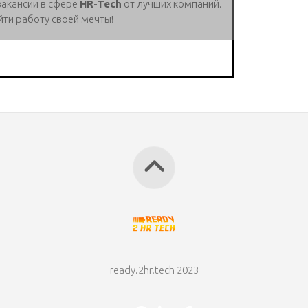
вакансии в сфере
HR-Tech
от лучших компаний.
йти работу своей мечты!
ready.2hr.tech 2023