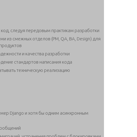
 код, следуя передовым практикам разработки
и из смежных отделов (PM, QA, BA, Design) для
 продуктов
адежности и качества разработки
дение стандартов написания кода
атывать техническую реализацию
мер Django и хотя бы одним асинхронным
сообщений
 миграций, устранения проблем с блокировками