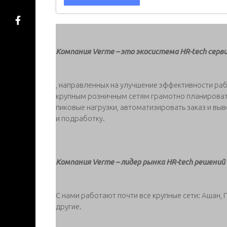
Компания Verme – это экосистема HR-tech серв
, направленных на улучшение эффективности ра
крупным розничным сетям грамотно планировать
пиковые нагрузки, автоматизировать заказ и вы
и подработку.
Компания Verme – лидер рынка HR-tech решений
С нами работают почти все крупные сети: Ашан, 
другие.