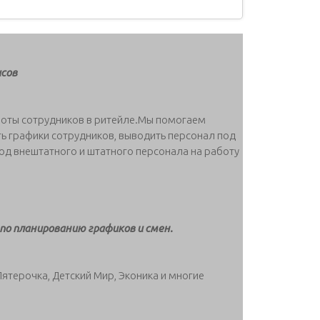
исов
боты сотрудников в ритейле.Мы помогаем
 графики сотрудников, выводить персонал под
вод внештатного и штатного персонала на работу
 по планированию графиков и смен.
Пятерочка, Детский Мир, Эконика и многие