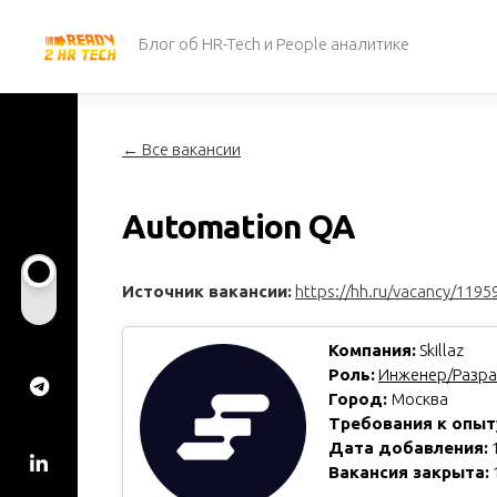
Перейти
к
Блог об HR-Tech и People аналитике
содержанию
← Все вакансии
Automation QA
Источник вакансии:
https://hh.ru/vacancy/1195
Компания:
Skillaz
Роль:
Инженер/Разра
Город:
Москва
Требования к опыт
Дата добавления:
1
Вакансия закрыта: