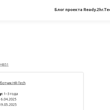
Блог проекта Ready.2hr.Te
Все
записи
Переводы
статей
Авторские
материалы
94851
Книги
ботчик HR-Tech
у:
1–3 года
6.04.2025
19.05.2025