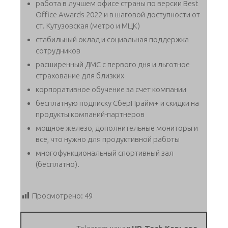
работа в лучшем офисе страны по версии Best
Office Awards 2022 и в шаговой доступности от
ст. Кутузовская (метро и МЦК)
стабильный оклад и социальная поддержка
сотрудников
расширенный ДМС с первого дня и льготное
страхование для близких
корпоративное обучение за счет компании
бесплатную подписку СберПрайм+ и скидки на
продукты компаний-партнеров
мощное железо, дополнительные мониторы и
всё, что нужно для продуктивной работы
многофункциональный спортивный зал
(бесплатно).
Просмотрено:
49