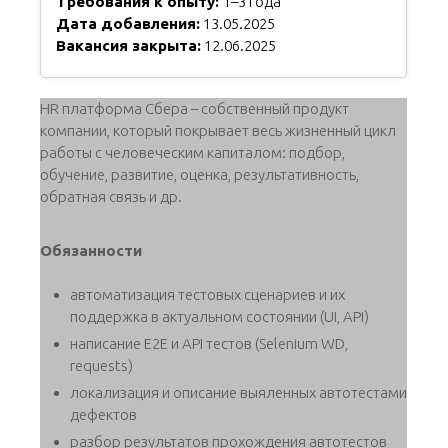
Требования к опыту:
1–3 года
Дата добавления:
13.05.2025
Вакансия закрыта:
12.06.2025
HR платформа Сбера – собственный продукт
компании, который покрывает весь жизненный цикл
работы с человеческим капиталом: подбор,
обучение, развитие, оценка, результативность,
обратная связь и др.
Обязанности
автоматизация тестовых сценариев и их
поддержка в актуальном состоянии (UI, API)
написание E2E и API тестов (Selenium WD,
requests)
локализация и описание выяленных автотестами
дефектов
разбор результатов прохождения автотестов