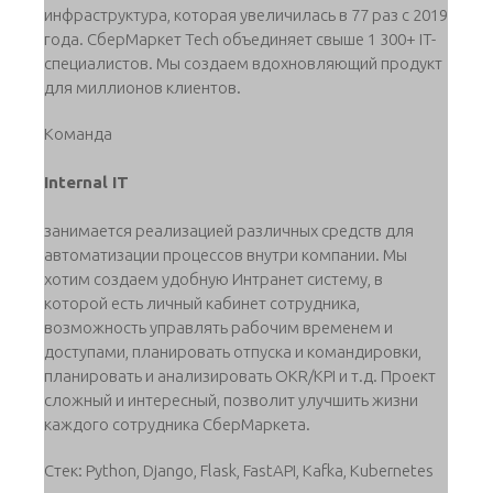
инфраструктура, которая увеличилась в 77 раз с 2019
года. СберМаркет Tech объединяет свыше 1 300+ IT-
специалистов. Мы создаем вдохновляющий продукт
для миллионов клиентов.
Команда
Internal IT
занимается реализацией различных средств для
автоматизации процессов внутри компании. Мы
хотим создаем удобную Интранет систему, в
которой есть личный кабинет сотрудника,
возможность управлять рабочим временем и
доступами, планировать отпуска и командировки,
планировать и анализировать OKR/KPI и т.д. Проект
сложный и интересный, позволит улучшить жизни
каждого сотрудника СберМаркета.
Стек: Python, Django, Flask, FastAPI, Kafka, Kubernetes