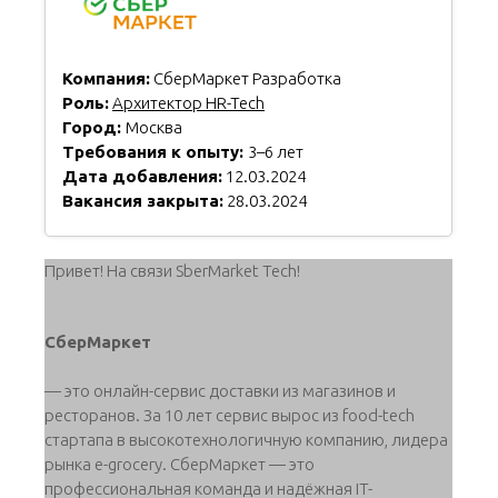
Компания:
СберМаркет Разработка
Роль:
Архитектор HR-Tech
Город:
Москва
Требования к опыту:
3–6 лет
Дата добавления:
12.03.2024
Вакансия закрыта:
28.03.2024
Привет! На связи SberMarket Tech!
СберМаркет
— это онлайн-сервис доставки из магазинов и
ресторанов. За 10 лет сервис вырос из food-tech
стартапа в высокотехнологичную компанию, лидера
рынка e-grocery. СберМаркет — это
профессиональная команда и надёжная IT-