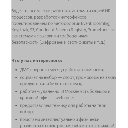
Будет плюсом, если работал с автоматизацией HR-
процессов, разработкой интерфейсов,
проектированием по методологии Event Storming,
Keycloak, S3, Confluent Schema Registry, Prometheus и
с системами с высокими требованиями
безопасности (шифрование, сертификаты и т.д.)
Что у нас интересного:
ДМС с первого месяца работы в компании;
соцпакет на выбор — спорт, промокоды на заказ
продуктов или билеты в отпуск;
работаем удаленно. В Москве есть большой и
красивый офис — welcome;
предоставляем технику для работы на твой
выбор;
помогаем интеллектуально и физически
развиваться (электронная библиотека, книжный