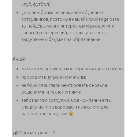
клуб, футбол);
уделяем большое внимание обучению
сотрудников, поэтому в нашей knowledge base
ты найдёшь много интересных курсов, книг и
записей конференций, а также у нас есть
выделенный бюджет на образование.
А ещё:
мы сами участвуем в конференциях, как спикеры;
проводим внутренние митапы;
не боимся экспериментировать с новыми
решениями и технологиями;
заботимся о сотрудниках: в компании есть
специалист по здоровью и психологи для
разговоров по душам
Просмотрено:
18