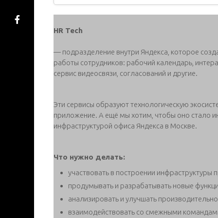
HR Tech
— подразделение внутри Яндекса, которое созда
работы сотрудников: рабочий календарь, интер
сервис видеосвязи, согласований и другие.
Эти сервисы образуют технологическую экосист
приложение. А ещё мы хотим, чтобы оно стало и
инфраструктурой офиса Яндекса в Москве.
Что нужно делать:
участвовать в построении инфраструктуры 
продумывать и разрабатывать новые функци
анализировать и улучшать производительно
взаимодействовать со смежными командам