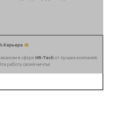
h.Карьера
вакансии в сфере
HR-Tech
от лучших компаний.
йти работу своей мечты!