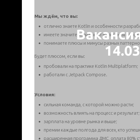
Мы ждём, что вы:
отлично знаете Kotlin и особенности разраб
Ваканси
имеете значительный опыт написания клиен
понимаете плюсы и минусы разных паттерн
14.0
Будет плюсом, если вы:
пробовали на практике Kotlin Multiplatform;
работали c Jetpack Compose.
Условия:
сильная команда, с которой можно расти;
возможность влиять на процесс и результат;
зарплата на уровне рынка и выше;
премии каждые полгода для всех, кто успе
расширенная программа ДМС, оплата 80% ст