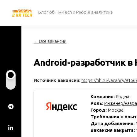
Перейти
к
Блог об HR-Tech и People аналитике
содержанию
← Все вакансии
Android-разработчик в 
Источник вакансии:
https://hh.ru/vacancy/9166
Компания:
Яндекс
Роль:
Инженер/Разра
Город:
Москва
Требования к опыт
Дата добавления:
1
Вакансия закрыта: