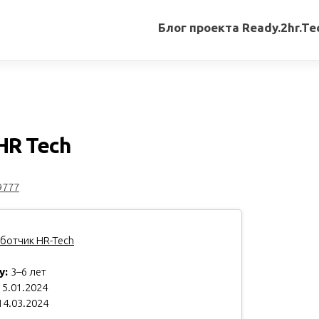
Блог проекта Ready.2hr.Te
Все
записи
Переводы
статей
HR Tech
Авторские
материалы
9777
Книги
ботчик HR-Tech
у:
3–6 лет
5.01.2024
14.03.2024