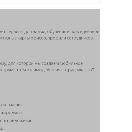
ёт сервисы для найма, обучения и повседневной
активные карты офисов, профили сотрудников,
ему, для которой мы создаём мобильное
нструментом взаимодействия сотрудника с IoT-
приложения;
и продукта;
сть приложения;
и.