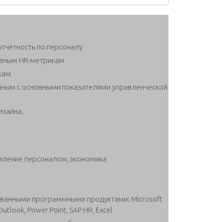
тчетность по персоналу
овным HR-метрикам
кам
анным с основными показателями управленческой
изайна.
вление персоналом, экономика
в
ованными программными продуктами: Microsoft
tlook, Power Point, SAP HR, Excel