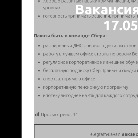
Хорошо развитые навыки коммуникации, уме
Ваканси
уровнях
готовность принимать решения, принимать н
17.0
Плюсы быть в команде Сбера:
расширенный ДМС с первого дня и льготное 
работу в лучшем офисе страны по версии Bes
регулярное корпоративное и внешнее обуч
бесплатную подписку СберПрайм+ и скидки 
спортзал прямо в офисе
корпоративную пенсионную программу
ипотеку выгоднее на 4% для каждого сотруд
Просмотрено:
34
Telegram-канал
Ваканс