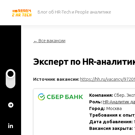
Перейти
к
Блог об HR-Tech и People аналитике
содержанию
← Все вакансии
Эксперт по HR-аналити
Источник вакансии:
https://hh.ru/vacancy/9720
Компания:
Сбер. Экс
Роль:
HR-Аналитик д
Город:
Москва
Требования к опыт
Дата добавления:
1
Вакансия закрыта: