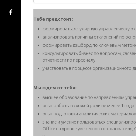
Тебе предстоит:
формировать регулярную управленческую о
анализировать причины отклонений по осн
формировать дэшборд по ключевым метри
консультировать бизнес по вопросам, связ
отчетности по персоналу
участвовать в процессе организационного д
Мы ждем от тебя:
высшее образование по направлениям упра
опыт работы в схожей роли не менее 1 года
опыт подготовки аналитических материало
знание и умение пользоваться специализир
Office на уровне уверенного пользователя, Ou