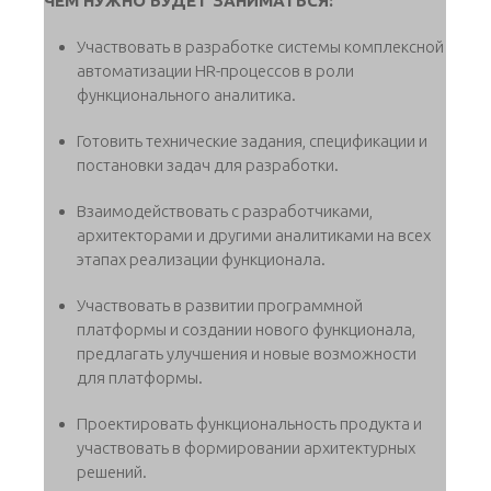
ЧЕМ НУЖНО БУДЕТ ЗАНИМАТЬСЯ:
Участвовать в разработке системы комплексной
автоматизации HR-процессов в роли
функционального аналитика.
Готовить технические задания, спецификации и
постановки задач для разработки.
Взаимодействовать с разработчиками,
архитекторами и другими аналитиками на всех
этапах реализации функционала.
Участвовать в развитии программной
платформы и создании нового функционала,
предлагать улучшения и новые возможности
для платформы.
Проектировать функциональность продукта и
участвовать в формировании архитектурных
решений.