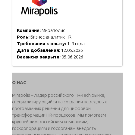
Компания:
Мираполис
Роль:
Бизнес-аналитик HR
Требования к опыту:
1–3 года
Дата добавления:
12.05.2026
Вакансия закрыта:
05.06.2026
О НАС
Mirapolis – лидер российского HR-Tech рынка,
специализирующийся на создании передовых
программных решений для цифровой
трансформации HR-процессов. Мы помогаем
крупнейшим российским компаниям,
госкорпорациям и госорганам внедрять
современные подходы в управлении развитием