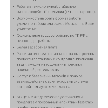
Работа в технологичной, стабильно
развивающейся IT-компании (15+ лет на рынке).
Возможность выбрать формат работы:
удаленно, гибрид или офис в Москве – на Ваше
усмотрение.
Официальное трудоустройство по ТК РФ с
первого дня работы.
Белая заработная плата.
Развитая система наставничества, выстроенные
процессы постановки и контроля выполнения
задач, лучшие методологии и практики
проектной деятельности.
Доступ к базе знаний Mirapolis и прямое
взаимодействие с архитекторами системы,
которой пользуются миллионы.
Мы ценим академические достижения и
предлагаем прозрачный и понятный fast-track
профессионального развития.