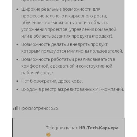
Широкие реальные возможности для
профессионального и карьерного роста,
обучение – возможность расти в область
усложнения проектов, управления командой
или в область развития продукта (продакт).
Возможность делать и внедрять продукт,
которым пользуются миллионы пользователей.
Возможность работать и реализовываться в
комфортной, адекватной и конструктивной
рабочей среде.
Нет бюрократии, дресс-кода.
Входим в реестр аккредитованных ИТ-компаний.
Просмотрено:
525
Telegram-канал
HR-Tech.Карьера