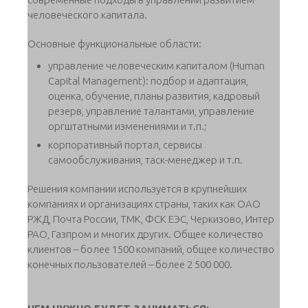
человеческого капитала.
Основные функциональные области:
управление человеческим капиталом (Human
Capital Management): подбор и адаптация,
оценка, обучение, планы развития, кадровый
резерв, управление талантами, управление
оргштатными изменениями и т.п.;
корпоративный портал, сервисы
самообслуживания, таск-менеджер и т.п.
Решения компании используется в крупнейших
компаниях и организациях страны, таких как ОАО
РЖД, Почта России, ТМК, ФСК ЕЭС, Черкизово, Интер
РАО, Газпром и многих других. Общее количество
клиентов – более 1500 компаний, общее количество
конечных пользователей – более 2 500 000.