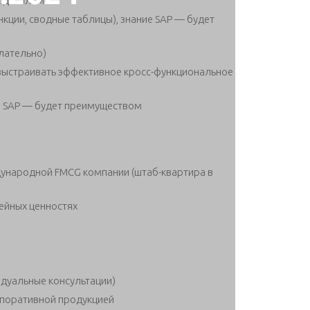
к деталям
нкции, сводные таблицы), знание SAP — будет
елательно)
выстраивать эффективное кросс-функциональное
 в SAP — будет преимуществом
ународной FMCG компании (штаб-квартира в
ейных ценностях
дуальные консультации)
рпоративной продукцией