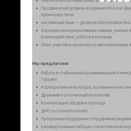
Аналитическое мышление, внимательность 
Продвинутый уровень владения MS Excel (фу
преимуществом
Английский язык — уровень Intermediate (ж
Хорошие коммуникативные навыки, умение 
взаимодействие, работа в команде
Опыт участия в проектах по автоматизации
Мы предлагаем:
Работа в стабильной и развивающейся межд
Турции)
Корпоративная культура, основанная на сем
Дружный и сплоченный коллектив
Компенсация обедов и проезда
ДМС со стоматологией
Программа поддержки сотрудников (индиви
Ежеквартальные наборы с качественной ко