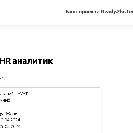
Блог проекта Ready.2hr.Te
Все
записи
Переводы
статей
HR аналитик
Авторские
материалы
6797
Книги
мпаний HAYAT
анных
у:
3–6 лет
0.04.2024
09.05.2024