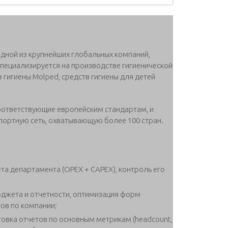
одной из крупнейших глобальных компаний,
пециализируется на производстве гигиенической
тв гигиены Molped, средств гигиены для детей
соответствующие европейским стандартам, и
ортную сеть, охватывающую более 100 стран.
а департамента (OPEX + CAPEX), контроль его
джета и отчетности, оптимизация форм
ов по компании;
товка отчетов по основным метрикам (headcount,