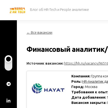
Перейти
к
Блог об HR-Tech и People аналитике
содержанию
← Все вакансии
Финансовый аналитик/
Источник вакансии:
https://hh.ru/vacancy/9651
Компания:
Группа ко
Роль:
HR-Аналитик д
Город:
Москва
Требования к опыт
Дата добавления:
1
Вакансия закрыта: