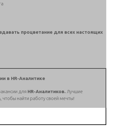
та
оздавать процветание для всех настоящих
ии в HR-Аналитике
вакансии для
HR-Аналитиков.
Лучшие
, чтобы найти работу своей мечты!