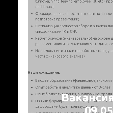
turnover, hiring, leaving, employee list, etc
dashboard;
Формирование ad-hoc отчетности по запросу
подготовка презентаций;
Оптимизация процессов сбора и анализа дан
синхронизации 1С и SAP;
Расчет бонусов (ежеквартально) на основе 
регламентация и актуализация методики рас
Исследование и анализ заработных плат, уча
части финансового анализа)
Наши ожидания:
Высшее образование (финансовое, экономи
Опыт работы в аналитике данных от 3-х лет;
Ваканси
Опыт бюджетирования, анализа и контроля 
Навыки формирования регулярной отчетност
09.0
дашбордами будет преимуществом)