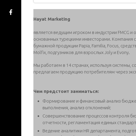
Hayat Marketing
является ведущим игроком в индустрии FMCG и 
основанных турецкими инвесторами. Компания с
бумажной продукции Papia, Familia, Focus, средс
Molfix, подгузников для взрослых Joly и Evony.
Мы работаем в 14 странах, используя системы, 
предлагаем продукцию потребителям через эксп
Чем предстоит заниматься:
Формирование и финансовый анализ бюджет
выполнения, анализ отклонений;
Совершенствование процессов контроля бю
отчетности, регламентация единых стандарт
Ведение аналитики HR департамента, подго