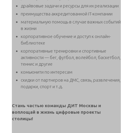
драйвовые задачи и ресурсы для их реализации
преимущества аккредитованной IT-компании
материальную помощь в случае важных событий
в жизни
корпоративное обучение и доступ к онлайн-
библиотеке
корпоративные тренировки и спортивные
активности — бег, футбол, волейбол, баскетбол,
теннис и другие
комьюнити по интересам
скидки от партнеров на ДМС, связь, развлечения,
подарки, спорт и т.д.
Стань частью команды ДИТ Москвы и
воплощай в жизнь цифровые проекты
столицы!