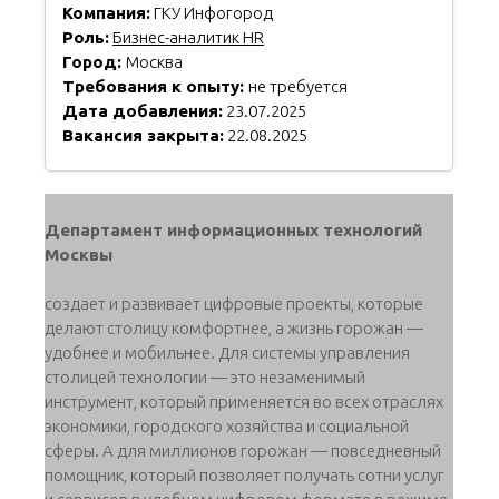
Компания:
ГКУ Инфогород
Роль:
Бизнес-аналитик HR
Город:
Москва
Требования к опыту:
не требуется
Дата добавления:
23.07.2025
Вакансия закрыта:
22.08.2025
Департамент информационных технологий
Москвы
создает и развивает цифровые проекты, которые
делают столицу комфортнее, а жизнь горожан —
удобнее и мобильнее. Для системы управления
столицей технологии — это незаменимый
инструмент, который применяется во всех отраслях
экономики, городского хозяйства и социальной
сферы. А для миллионов горожан — повседневный
помощник, который позволяет получать сотни услуг