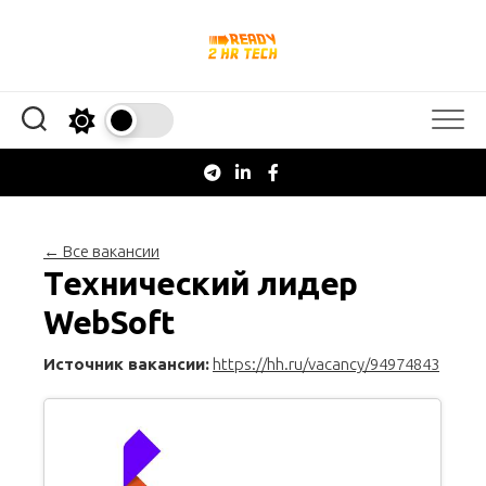
Перейти
к
содержанию
← Все вакансии
Технический лидер
WebSoft
Источник вакансии:
https://hh.ru/vacancy/94974843