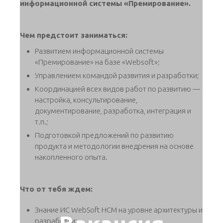
информационной системы «Премирование».
Чем предстоит заниматься:
Развитием информационной системы
«Премирование» на базе «Websoft»;
Управлением командой развития и разработки;
Координацией всех видов работ по развитию —
настройка, консультирование,
документирование, разработка, интеграция и
т.п.;
Подготовкой предложений по развитию
продукта и методологии внедрения на основе
накопленного опыта.
Что от тебя ждем:
Знание ИС WebSoft HCM на уровне архитектуры и
разработки;