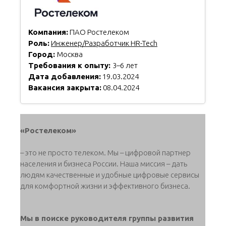
Компания:
ПАО Ростелеком
Роль:
Инженер/Разработчик HR-Tech
Город:
Москва
Требования к опыту:
3–6 лет
Дата добавления:
19.03.2024
Вакансия закрыта:
08.04.2024
«Ростелеком»
– это не просто телеком. Мы – цифровой партнер
населения и бизнеса России. Наша миссия – дать
людям качественные и удобные цифровые сервисы
для комфортной жизни и эффективного бизнеса.
Мы в поиске руководителя группы развития