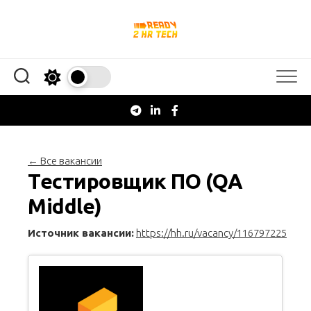
Перейти
к
содержанию
← Все вакансии
Тестировщик ПО (QA
Middle)
Источник вакансии:
https://hh.ru/vacancy/116797225