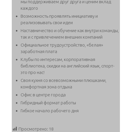
мы поддерживаем друг друга и ценим вклад
каждого
Возможность проявлять инициативу и
реализовывать свои идеи
Наставничество и обучение как внутри команды,
так и с привлечением внешних компаний
Официальное трудоустройство, «белая»
заработная плата
Клубы по интересам, корпоративная
библиотека, скидки на английский язык, спорт-
это про нас!
Своя кухня со всевозможными плюшками,
комфортная зона отдыха
Офис в центре города
Гибридный формат работы
Гибкое начало рабочего дня
Просмотрено:
18