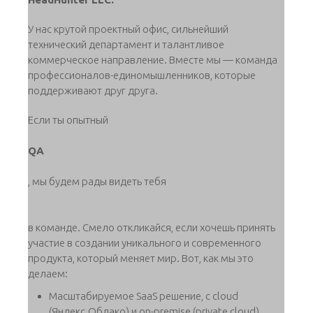
У нас крутой проектный офис, сильнейший
технический департамент и талантливое
коммерческое направление. Вместе мы — команда
профессионалов-единомышленников, которые
поддерживают друг друга.
Если ты опытный
QA
, мы будем рады видеть тебя
в команде. Смело откликайся, если хочешь принять
участие в создании уникального и современного
продукта, который меняет мир. Вот, как мы это
делаем:
Масштабируемое SaaS решение, с cloud
(Яндекс.Облако) и on-premise (private cloud)