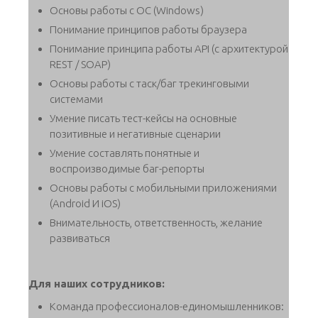
Основы работы с OC (Windows)
Понимание принципов работы браузера
Понимание принципа работы API (с архитектурой
REST / SOAP)
Основы работы с таск/баг трекинговыми
системами
Умение писать тест-кейсы на основные
позитивные и негативные сценарии
Умение составлять понятные и
воспроизводимые баг-репорты
Основы работы с мобильными приложениями
(Android И iOS)
Внимательность, ответственность, желание
развиваться
Для наших сотрудников:
Команда профессионалов-единомышленников: