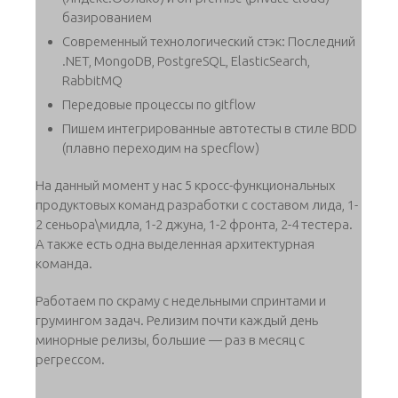
базированием
Современный технологический стэк: Последний
.NET, MongoDB, PostgreSQL, ElasticSearch,
RabbitMQ
Передовые процессы по gitflow
Пишем интегрированные автотесты в стиле BDD
(плавно переходим на specflow)
На данный момент у нас 5 кросс-функциональных
продуктовых команд разработки с составом лида, 1-
2 сеньора\мидла, 1-2 джуна, 1-2 фронта, 2-4 тестера.
А также есть одна выделенная архитектурная
команда.
Работаем по скраму с недельными спринтами и
грумингом задач. Релизим почти каждый день
минорные релизы, большие — раз в месяц с
регрессом.