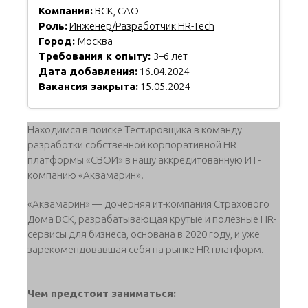
Компания:
ВСК, САО
Роль:
Инженер/Разработчик HR-Tech
Город:
Москва
Требования к опыту:
3–6 лет
Дата добавления:
16.04.2024
Вакансия закрыта:
15.05.2024
Находимся в поиске Тестировщика в команду
разработки собственной корпоративной HR
платформы «СВОИ» в нашу аккредитованную ИТ-
компанию «Аквамарин».
«Аквамарин» — дочерняя ит-компания Страхового
Дома ВСК, разрабатывающая крутые и полезные HR-
сервисы для бизнеса, основана в 2020 году, и уже
зарекомендовавшая себя на рынке HR платформ.
Чем предстоит заниматься: