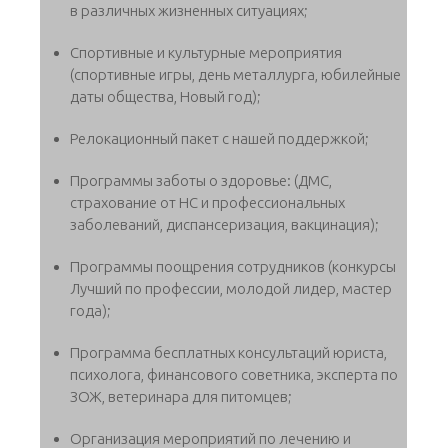
в различных жизненных ситуациях;
Спортивные и культурные мероприятия
(спортивные игры, день металлурга, юбилейные
даты общества, Новый год);
Релокационный пакет с нашей поддержкой;
Программы заботы о здоровье: (ДМС,
страхование от НС и профессиональных
заболеваний, диспансеризация, вакцинация);
Программы поощрения сотрудников (конкурсы
Лучший по профессии, молодой лидер, мастер
года);
Программа бесплатных консультаций юриста,
психолога, финансового советника, эксперта по
ЗОЖ, ветеринара для питомцев;
Организация мероприятий по лечению и