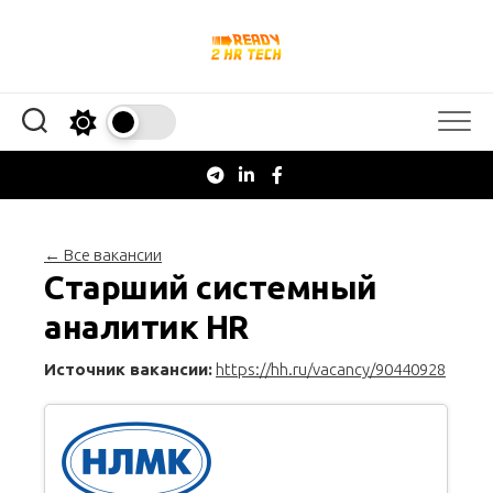
Перейти
к
содержанию
← Все вакансии
Старший системный
аналитик HR
Источник вакансии:
https://hh.ru/vacancy/90440928