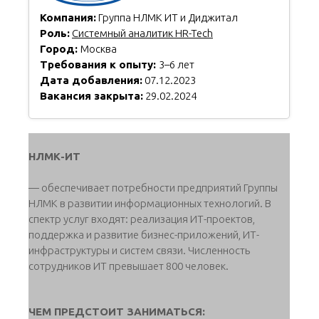
Компания:
Группа НЛМК ИТ и Диджитал
Роль:
Системный аналитик HR-Tech
Город:
Москва
Требования к опыту:
3–6 лет
Дата добавления:
07.12.2023
Вакансия закрыта:
29.02.2024
НЛМК-ИТ
— обеспечивает потребности предприятий Группы
НЛМК в развитии информационных технологий. В
спектр услуг входят: реализация ИТ-проектов,
поддержка и развитие бизнес-приложений, ИТ-
инфраструктуры и систем связи. Численность
сотрудников ИТ превышает 800 человек.
ЧЕМ ПРЕДСТОИТ ЗАНИМАТЬСЯ: