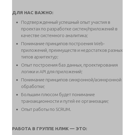
ДЛЯ НАС ВАЖНО:
Подтвержденный успешный опыт участия в
проектах по разработке систем/приложений в
качестве системного аналитика;
Понимание принципов построения Web-
приложений, преимуществ и недостатков разных
типов архитектур;
Опыт построения баз данных, проектирования
логики и API для приложений;
Понимание принципов синхронной/асинхронной
обработки;
Большим плюсом будет понимание
транзакционности и путей ее организации;
Опыт работы по SCRUM.
РАБОТА В ГРУППЕ НЛМК — ЭТО: