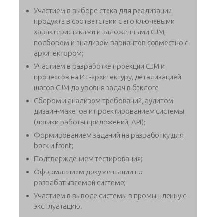
Участием в выборе стека для реализации
продукта в соответствии с его ключевыми
характеристиками и заложенными CJM,
подбором и анализом вариантов совместно с
архитектором;
Участием в разработке проекции CJM и
процессов на ИТ-архитектуру, детализацией
шагов CJM до уровня задач в бэклоге
Сбором и анализом требований, аудитом
дизайн-макетов и проектированием системы
(логики работы приложений, API);
Формированием заданий на разработку для
back и front;
Подтверждением тестирования;
Оформлением документации по
разрабатываемой системе;
Участием в выводе системы в промышленную
эксплуатацию.