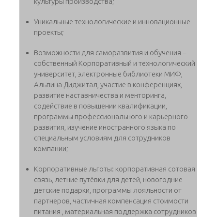
культуры производства;
Уникальные технологические и инновационные
проекты;
Возможности для саморазвития и обучения –
собственный Корпоративный и технологический
университет, электронные библиотеки МИФ,
Альпина Диджитал, участие в конференциях,
развитие наставничества и менторинга,
содействие в повышении квалификации,
программы профессионального и карьерного
развития, изучение иностранного языка по
специальным условиям для сотрудников
компании;
Корпоративные льготы: корпоративная сотовая
связь, летние путёвки для детей, новогодние
детские подарки, программы лояльности от
партнеров, частичная компенсация стоимости
питания , материальная поддержка сотрудников