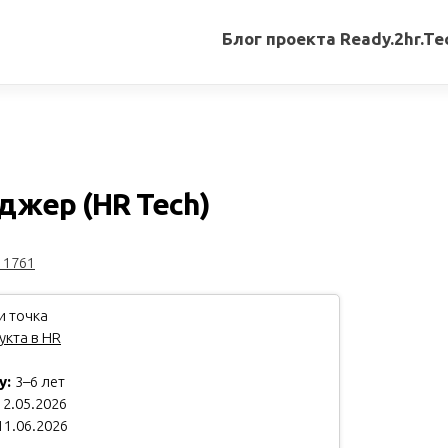
Блог проекта Ready.2hr.Te
Все
записи
Переводы
статей
джер (HR Tech)
Авторские
материалы
11761
Книги
и точка
кта в HR
у:
3–6 лет
2.05.2026
11.06.2026