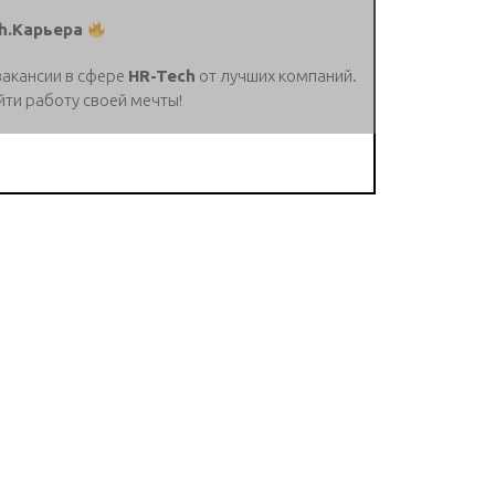
h.Карьера
вакансии в сфере
HR-Tech
от лучших компаний.
йти работу своей мечты!