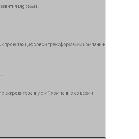
звития Digital&IT.
х проектах цифровой трансформации компании-
;
ую аккредитованную ИТ компанию со всеми