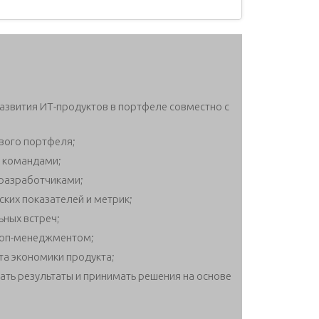
звития ИТ-продуктов в портфеле совместно с
вого портфеля;
 командами;
 разработчиками;
ских показателей и метрик;
ьных встреч;
 топ-менеджментом;
та экономики продукта;
ать результаты и принимать решения на основе