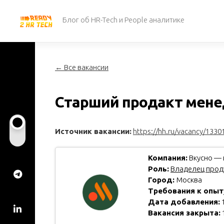
Перейти
к
Блог об HR-Tech и People аналитике
содержанию
← Все вакансии
Старший продакт мене
Источник вакансии:
https://hh.ru/vacancy/1330
Компания:
Вкусно — 
Роль:
Владелец проду
Город:
Москва
Требования к опыт
Дата добавления:
1
Вакансия закрыта: