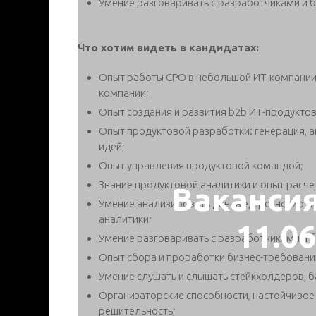
Умение разговаривать с разработчиками и 
Что хотим видеть в кандидатах:
Опыт работы CPO в небольшой ИТ-компании
компании;
Опыт создания и развития b2b ИТ-продуктов
Опыт продуктовой разработки: генерация, а
идей;
Опыт управления продуктовой командой;
Знание продуктовой аналитики и опыт расче
Ваканси
Умение анализировать данные, прогнозиров
аналитики;
11.0
Умение разговаривать с разработчиками и 
Опыт сбора и проработки бизнес-требований
Умение слушать и слышать стейкхолдеров, 
Организаторские способности, настойчивое
решительность;