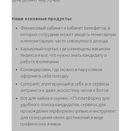
Наши основные продукты:
Финансовый кабинет и кабинет бенефитов, в
которых сотрудник может увидеть монетарную
и немонетарную части совокупного дохода
Карьерный портал, где размещены вакансии
Яндекса и всё, что нужно знать кандидату о
работе в компании
Командировки, где можно в пару кликов
оформить себе поездку
Суперапп, агрегирующий в себе все сервисы
интранета и даже экосистему чатов и ботов
Всё для найма и оценки: ATS-платформу для
удобного поиска кандидатов, сервисы для
прохождения перформанс-ревью и инструмент
для созерцания своих достижений в виде
графических ачивок