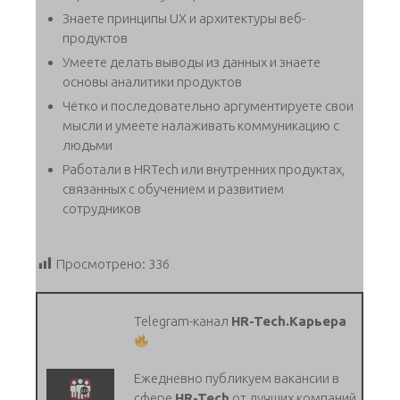
Знаете принципы UX и архитектуры веб-
продуктов
Умеете делать выводы из данных и знаете
основы аналитики продуктов
Чётко и последовательно аргументируете свои
мысли и умеете налаживать коммуникацию с
людьми
Работали в HRTech или внутренних продуктах,
связанных с обучением и развитием
сотрудников
Просмотрено:
336
Telegram-канал
HR-Tech.Карьера
Ежедневно публикуем вакансии в
сфере
HR-Tech
от лучших компаний.