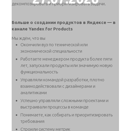
декомпозировать и приоритизировать задачи.
Больше о создании продуктов в Яндексе — в
канале Yandex for Products
Мы ждём, что вы
Окончили вуз по технической или
экономической специальности
Работаете менеджером продукта более пяти
лет, запускали продукты или значимую новую
функциональность
Управляли командой разработки, плотно
взаимодействовали с дизайнерами и
аналитиками
Успешно управляли сложными проектами и
выстраивали процессы в команде
Понимаете, как собирать и приоритизировать
требования
Строили систему метрик