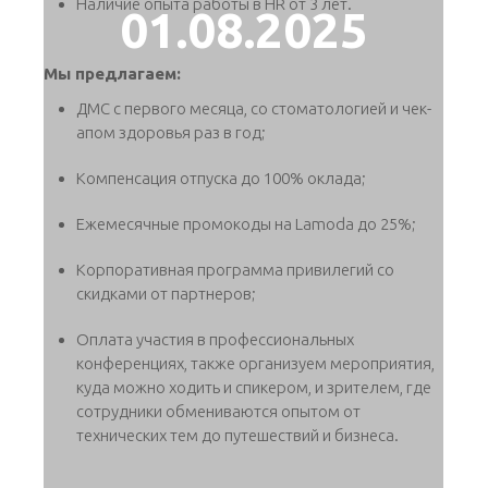
Наличие опыта работы в HR от 3 лет.
01.08.2025
Мы предлагаем:
ДМС с первого месяца, со стоматологией и чек-
апом здоровья раз в год;
Компенсация отпуска до 100% оклада;
Ежемесячные промокоды на Lamoda до 25%;
Корпоративная программа привилегий со
скидками от партнеров;
Оплата участия в профессиональных
конференциях, также организуем мероприятия,
куда можно ходить и спикером, и зрителем, где
сотрудники обмениваются опытом от
технических тем до путешествий и бизнеса.