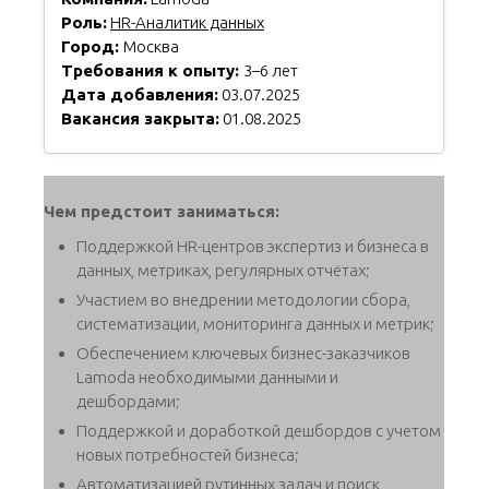
Роль:
HR-Аналитик данных
Город:
Москва
Требования к опыту:
3–6 лет
Дата добавления:
03.07.2025
Вакансия закрыта:
01.08.2025
Чем предстоит заниматься:
Поддержкой HR-центров экспертиз и бизнеса в
данных, метриках, регулярных отчётах;
Участием во внедрении методологии сбора,
систематизации, мониторинга данных и метрик;
Обеспечением ключевых бизнес-заказчиков
Lamoda необходимыми данными и
дешбордами;
Поддержкой и доработкой дешбордов с учетом
новых потребностей бизнеса;
Автоматизацией рутинных задач и поиск