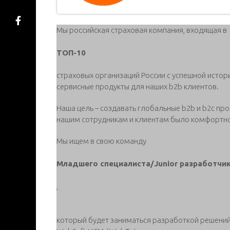
Мы российская страховая компания, входящая в
ТОП-10
страховых организаций России с успешной исто
сервисные продукты для наших b2b клиентов.
Наша цель – создавать глобальные b2b и b2c про
нашим сотрудникам и клиентам было комфортно
Мы ищем в свою команду
Младшего специалиста/Junior разработчи
,
который будет заниматься разработкой решений