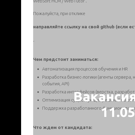
WebSoft HCM / WebTutor .
Пожалуйста, при отклике
направляйте ссылку на свой github (если ес
.
Чем предстоит заниматься:
Автоматизация процессов обучения и HR
Разработка бизнес-логики (агенты сервера,
события, API)
Ваканси
Разработка интерфейсов (верстка, разработк
Оптимизация существующих решений по ав
11.0
Поддержка разработанного функционала, у
Что ждем от кандидата: