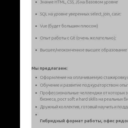
Знание HTML, CSS, JS на базовом уровне
SQL на уровне уверенных select, join, case;
Vue (будет большим плюсом)
Опыт работы с Git (очень желательно);
Высшее/неоконченное высшее образование (
Мы предлагаем:
Оформление на оплачиваемую стажировку 
Обучение и развитие под кураторством опыт
Профессиональные челленджи от которых з
бизнеса, рост soft и hard skills на реальных б
Дружный коллектив, готовый научить и подд
Гибридный формат работы, офис рядом