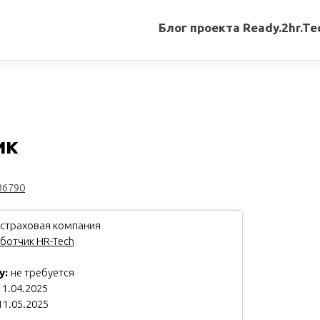
Блог проекта Ready.2hr.Te
Все
записи
Переводы
статей
ик
Авторские
материалы
36790
Книги
 страховая компания
ботчик HR-Tech
у:
не требуется
1.04.2025
11.05.2025