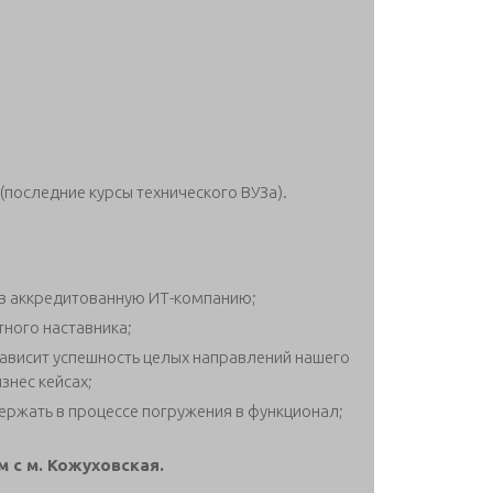
последние курсы технического ВУЗа).
в аккредитованную ИТ-компанию;
ного наставника;
ависит успешность целых направлений нашего
изнес кейсах;
ержать в процессе погружения в функционал;
 с м. Кожуховская.