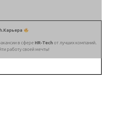
h.Карьера
вакансии в сфере
HR-Tech
от лучших компаний.
йти работу своей мечты!