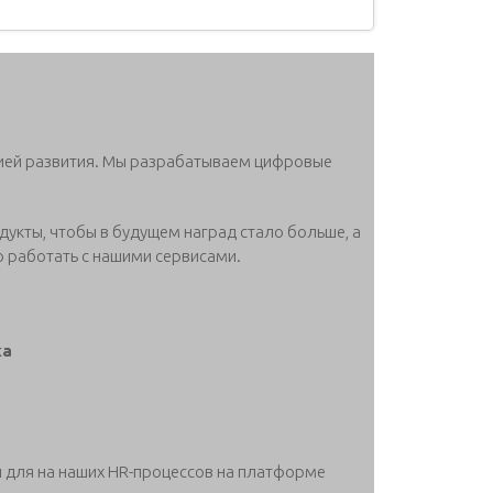
рией развития. Мы разрабатываем цифровые
дукты, чтобы в будущем наград стало больше, а
 работать с нашими сервисами.
ка
 для на наших HR-процессов на платформе