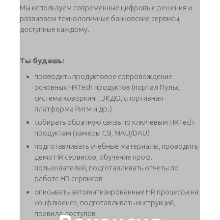
Мы используем современные цифровые решения и
развиваем технологичные банковские сервисы,
доступные каждому.
Ты будешь:
проводить продуктовое сопровождение
основных HRTech продуктов (портал Пульс,
система коворкинг, ЭКДО, спортивная
платформа Ритм и др.)
собирать обратную связь по ключевым HRTech
продуктам (замеры CSI, MAU/DAU)
подготавливать учебные материалы, проводить
демо HR сервисов, обучение проф.
пользователей, подготавливать отчеты по
работе HR сервисов
описывать автоматизированные HR процессы на
конфлюенсе, подготавливать инструкций,
правила доступов