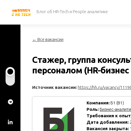
Перейти
к
Блог об HR-Tech и People аналитике
содержанию
← Все вакансии
Стажер, группа консул
персоналом (HR-бизнес
Источник вакансии:
https://hh.ru/vacancy/1119
Компания:
Б1 (B1)
Роль:
Бизнес-аналити
Требования к опыт
Дата добавления:
2
Вакансия закрыта: