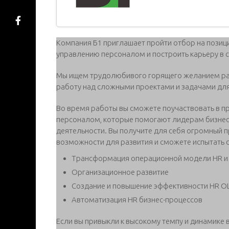
Компания Б1 приглашает пройти отбор на позиц
управлению персоналом и построить карьеру в 
Мы ищем трудолюбивого горящего желанием раз
работу над сложными проектами и задачами для
Во время работы вы сможете поучаствовать в п
персоналом, которые помогают лидерам бизнес
деятельности. Вы получите для себя огромный
возможности для развития и сможете испытать 
Трансформация операционной модели HR и
Организационное развитие
Создание и повышение эффективности HR О
Автоматизация HR бизнес-процессов
Если вы привыкли к высокому темпу и динамике в