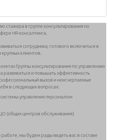
ию стажера в группе консультирования по
сфере HR-консалтинга.
виваться сотрудника, готового включиться в
 крупных клиентов.
роектах Группы консультирования по управлению
а развиваться и повышать эффективность
 профессиональный вызов и неисчерпаемые
себя в следующих вопросах:
 системы управления персоналом
ЦО (общих центров обслуживания)
 работе, мы будем рады видеть вас в составе