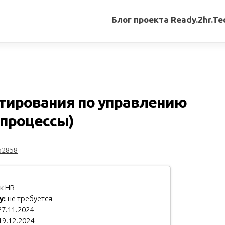
Блог проекта Ready.2hr.Te
Все
записи
Переводы
статей
ьтирования по управлению
Авторские
 процессы)
материалы
Книги
62858
к HR
у:
не требуется
7.11.2024
19.12.2024