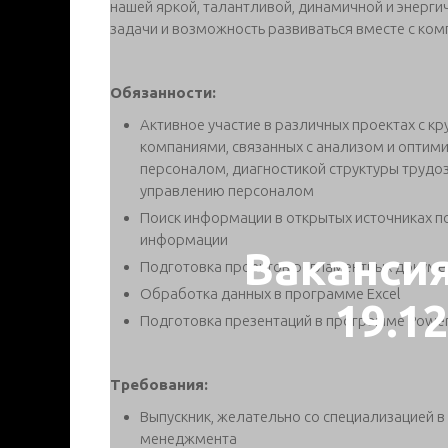
нашей яркой, талантливой, динамичной и энерг
задачи и возможность развиваться вместе с ком
Обязанности:
Активное участие в различных проектах с 
компаниями, связанных с анализом и оптим
персоналом, диагностикой структуры трудо
управлению персоналом
Поиск информации в открытых источниках по
информации
Ваканси
Подготовка проектов регламентных докуме
Обработка данных в программе Excel
19.1
Подготовка презентаций в программе Power
Требования:
Выпускник, желательно со специализацией в
менеджмента