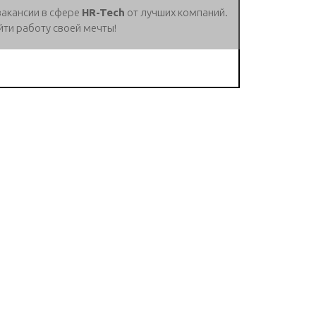
вакансии в сфере
HR-Tech
от лучших компаний.
йти работу своей мечты!