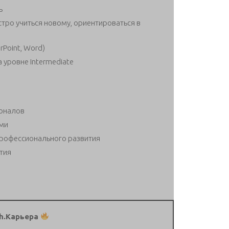
ь
тро учиться новому, ориентироваться в
Point, Word)
 уровне Intermediate
ионалов
ами
рофессионального развития
тия
h.Карьера