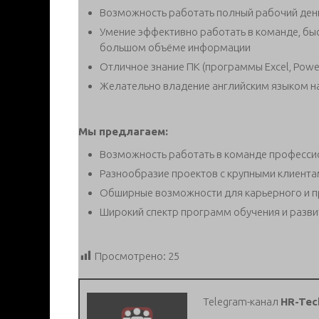
Возможность работать полный рабочий ден
Умение эффективно работать в команде, быс
большом объёме информации
Отличное знание ПК (программы Excel, Power
Желательно владение английским языком на
Мы предлагаем:
Возможность работать в команде професс
Разнообразие проектов с крупными клиент
Обширные возможности для карьерного и п
Широкий спектр программ обучения и разви
Просмотрено:
25
Telegram-канал
HR-Tec