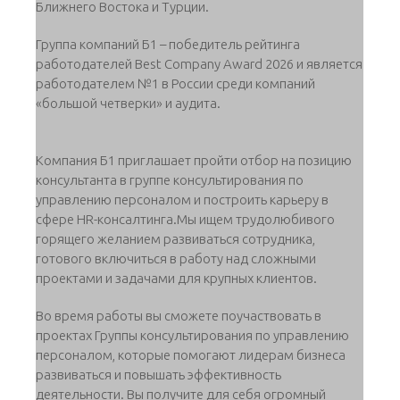
Ближнего Востока и Турции.
Группа компаний Б1 – победитель рейтинга
работодателей Best Company Award 2026 и является
работодателем №1 в России среди компаний
«большой четверки» и аудита.
Компания Б1 приглашает пройти отбор на позицию
консультанта в группе консультирования по
управлению персоналом и построить карьеру в
сфере HR-консалтинга.Мы ищем трудолюбивого
горящего желанием развиваться сотрудника,
готового включиться в работу над сложными
проектами и задачами для крупных клиентов.
Во время работы вы сможете поучаствовать в
проектах Группы консультирования по управлению
персоналом, которые помогают лидерам бизнеса
развиваться и повышать эффективность
деятельности. Вы получите для себя огромный