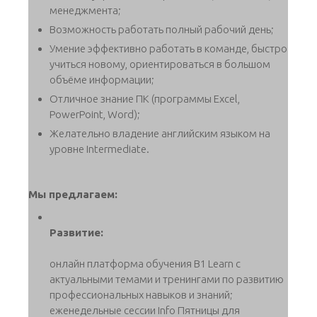
менеджмента;
Возможность работать полный рабочий день;
Умение эффективно работать в команде, быстро
учиться новому, ориентироваться в большом
объёме информации;
Отличное знание ПК (программы Excel,
PowerPoint, Word);
Желательно владение английским языком на
уровне Intermediate.
Мы предлагаем:
Развитие:
онлайн платформа обучения B1 Learn с
актуальными темами и тренингами по развитию
профессиональных навыков и знаний;
еженедельные сессии Info Пятницы для