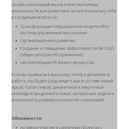
профессиональный вызов и неисчерпаемые
возможности для развития и сможете испытать себя
в следующих вопросах:
Трансформация операционной модели HR и
системы управления персоналом;
Организационное развитие;
Создание и повышение эффективности HR ОЦО
(общих центров обслуживания);
Автоматизация HR бизнес-процессов.
Если вы привыкли к высокому темпу и динамике в
работе, мы будем рады видеть вас в составе нашей
яркой, талантливой, динамичной и энергичной
команды и предложить новые, интересные задачи и
возможность развиваться вместе с компанией.
Обязанности:
Активное участие в различных проектах с