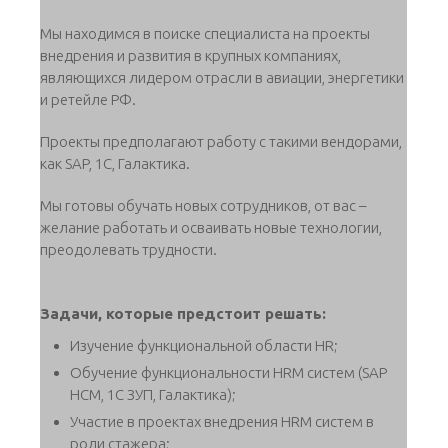
Мы находимся в поиске специалиста на проекты
внедрения и развития в крупных компаниях,
являющихся лидером отрасли в авиации, энергетики
и ретейле РФ.
Проекты предполагают работу с такими вендорами,
как SAP, 1С, Галактика.
Мы готовы обучать новых сотрудников, от вас –
желание работать и осваивать новые технологии,
преодолевать трудности.
Задачи, которые предстоит решать:
Изучение функциональной области HR;
Обучение функциональности HRM систем (SAP
HCM, 1С ЗУП, Галактика);
Участие в проектах внедрения HRM систем в
роли стажера;