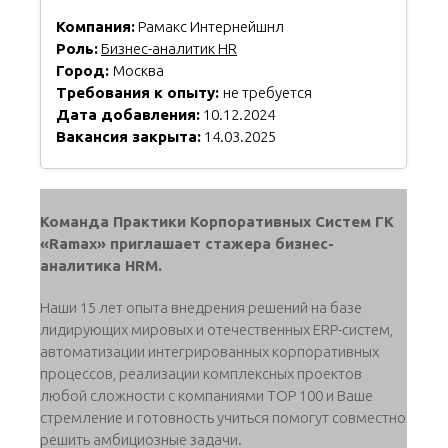
Компания:
Рамакс Интернейшнл
Роль:
Бизнес-аналитик HR
Город:
Москва
Требования к опыту:
не требуется
Дата добавления:
10.12.2024
Вакансия закрыта:
14.03.2025
Команда Практики Корпоративных Систем ГК
«Ramax» приглашает стажера бизнес-
аналитика HRM.
Наши 15 лет опыта внедрения решений на базе
лидирующих мировых и отечественных ERP-систем,
автоматизации интегрированных корпоративных
процессов, реализации комплексных проектов
любой сложности с компаниями ТОР 100 и Ваше
стремление и готовность учиться помогут совместно
решить амбициозные задачи.