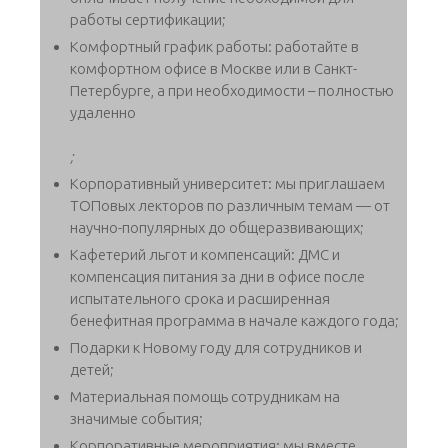
работы сертификации;
Комфортный график работы: работайте в
комфортном офисе в Москве или в Санкт-
Петербурге, а при необходимости – полностью
удаленно
;
Корпоративный университет: мы приглашаем
ТОПовых лекторов по различным темам — от
научно-популярных до общеразвивающих;
Кафетерий льгот и компенсаций: ДМС и
компенсация питания за дни в офисе после
испытательного срока и расширенная
бенефитная программа в начале каждого года;
Подарки к Новому году для сотрудников и
детей;
Материальная помощь сотрудникам на
значимые события;
Корпоративные мероприятия: мы вместе