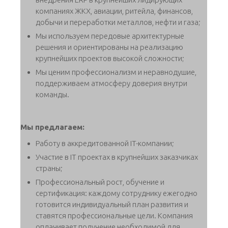
компаниях ЖКХ, авиации, ритейла, финансов,
добычи и переработки металлов, нефти и газа;
Мы используем передовые архитектурные
решения и ориентированы на реализацию
крупнейших проектов высокой сложности;
Мы ценим профессионализм и неравнодушие,
поддерживаем атмосферу доверия внутри
команды.
Мы предлагаем:
Работу в аккредитованной IT-компании;
Участие в IT проектах в крупнейших заказчиках
страны;
Профессиональный рост, обучение и
сертификация: каждому сотруднику ежегодно
готовится индивидуальный план развития и
ставятся профессиональные цели. Компания
оплачивает получение необходимой для