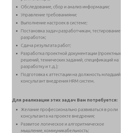
Обследование, сбор и анализ информации;
Управление требованиями;
Выполнение настроек в системе;
Постановка задач разработчикам, тестирование
разработок;
Сдача результата работ;
Разработка проектной документации (проектных
решений, технических заданий, спецификаций на
разработку и т.д.);
Подготовка к аттестации на должность младший
консультант внедрения HRM систем.
Для реализации этих задач Вам потребуется:
Желание профессионально развиваться в роли
консультанта на проекте внедрения;
Развитое логическое и алгоритмическое
мышление, коммуникабельность;