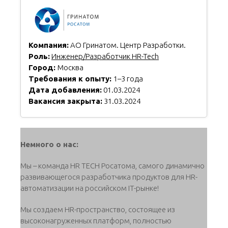
Компания:
АО Гринатом. Центр Разработки.
Роль:
Инженер/Разработчик HR-Tech
Город:
Москва
Требования к опыту:
1–3 года
Дата добавления:
01.03.2024
Вакансия закрыта:
31.03.2024
Немного о нас:
Мы – команда HR TECH Росатома, самого динамично
развивающегося разработчика продуктов для HR-
автоматизации на российском IT-рынке!
Мы создаем HR-пространство, состоящее из
высоконагруженных платформ, полностью