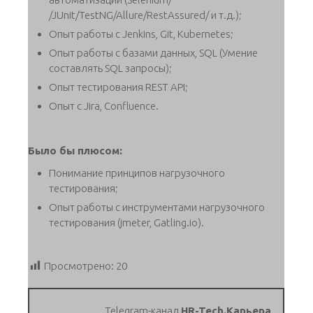
/JUnit/TestNG/Allure/RestAssured/ и т.д.);
Опыт работы с Jenkins, Git, Kubernetes;
Опыт работы с базами данных, SQL (Умение
составлять SQL запросы);
Опыт тестирования REST API;
Опыт с Jira, Confluence.
Было бы плюсом:
Понимание принципов нагрузочного
тестирования;
Опыт работы с инструментами нагрузочного
тестирования (jmeter, Gatling.io).
Просмотрено:
20
Telegram-канал
HR-Tech.Карьера