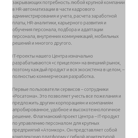
закрывающих потребность любой крупной компании
в HR-автоматизации в части кадрового
администрирования и учета, расчета заработной
платы, HR-аналитики, карьерного развития и
обучения персонала, подбора и адаптации
персонала, внутренних коммуникаций, мобильных
решений и многого другого.
IT-проекты нашего Центра изначально
разрабатываются «с прицелом» на внешний рынок,
поэтому каждый продукт и вся экосистема в целом, –
полностью коммерческая разработка.
Первые пользователи сервисов – сотрудники
«Росатома». Это позволяет учесть все пожелания и
предложить другим корпорациям и компаниям
апробированное, удобное и высокотехнологичное
решение. Флагманский проект Центра – IT-продукт
по управлению персоналом для крупных
предприятий «Атомкор». Он представляет собой
комплексную платформу с гибкой архитектурой