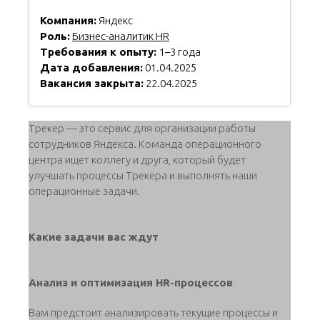
Компания:
Яндекс
Роль:
Бизнес-аналитик HR
Требования к опыту:
1–3 года
Дата добавления:
01.04.2025
Вакансия закрыта:
22.04.2025
Трекер — это сервис для организации работы
сотрудников Яндекса. Команда операционного
центра ищет коллегу и друга, который будет
улучшать процессы Трекера и выполнять наши
операционные задачи.
Какие задачи вас ждут
Анализ и оптимизация HR-процессов
Вам предстоит анализировать текущие процессы и