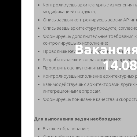
Контролируешь архитектурные изменения на 
модификацией продукта;
Описываешь и контролируешь версии API инт
Описываешь архитектуру продукта, соглас
Формируешь дополнительные требования к д
контролируешь их исполнение;
Ваканси
Проводишь Review архитектурных решений;
Разрабатываешь и согласовываешь проектн
14.0
Проводить оценку принятых проектных реш
Контролируешь исполнение архитектурных 
Взаимодействуешь с архитекторами других
интеграционным вопросам.
Формируешь понимание качества и скорости 
Для выполнения задач необходимо:
Высшее образование;
Опыт работы в должности архитектора или T