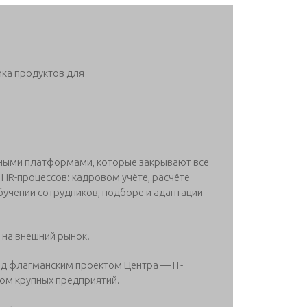
ика продуктов для
ными платформами, которые закрывают все
HR-процессов: кадровом учёте, расчёте
обучении сотрудников, подборе и адаптации
 на внешний рынок.
д флагманским проектом Центра — IT-
ом крупных предприятий.