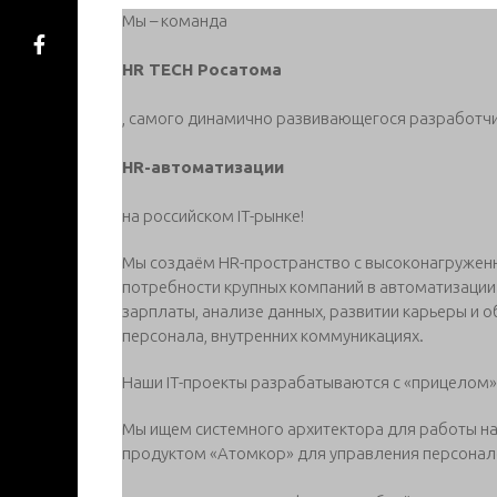
Мы – команда
HR TECH Росатома
, самого динамично развивающегося разработч
HR-автоматизации
на российском IT-рынке!
Мы создаём HR-пространство с высоконагружен
потребности крупных компаний в автоматизации 
зарплаты, анализе данных, развитии карьеры и 
персонала, внутренних коммуникациях.
Наши IT-проекты разрабатываются с «прицелом»
Мы ищем системного архитектора для работы на
продуктом «Атомкор» для управления персонал