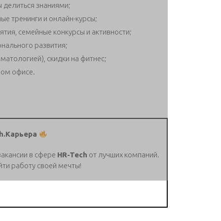
ы делиться знаниями;
е тренинги и онлайн-курсы;
тия, семейные конкурсы и активности;
нального развития;
атологией), скидки на фитнес;
ном офисе.
h.Карьера
вакансии в сфере
HR-Tech
от лучших компаний.
йти работу своей мечты!