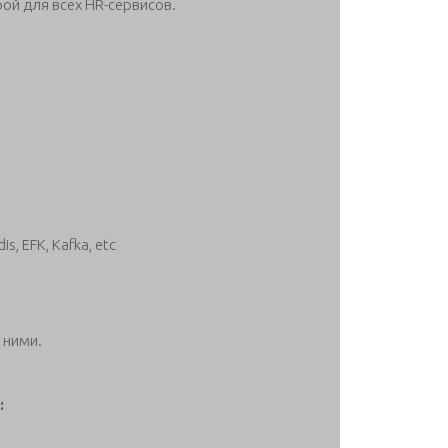
ой для всех HR-сервисов.
is, EFK, Kafka, etc
 ними.
: