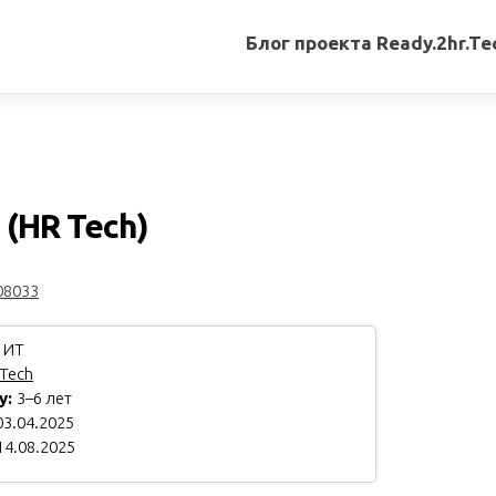
Блог проекта Ready.2hr.Te
Все
записи
Переводы
статей
(HR Tech)
Авторские
материалы
08033
Книги
 ИТ
Tech
у:
3–6 лет
3.04.2025
14.08.2025