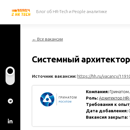
Перейти
к
Блог об HR-Tech и People аналитике
содержанию
← Все вакансии
Системный архитектор 
Источник вакансии:
https://hh.ru/vacancy/1191
Компания:
Гринатом.
Роль:
Архитектор HR-
Требования к опыт
Дата добавления:
0
Вакансия закрыта: