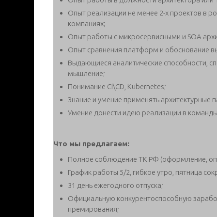
Опыт реализации не менее 2-х проектов в ро
компаниях;
Опыт работы с микросервисными и SOA арх
Опыт сравнения платформ и обоснование в
Выдающиеся аналитические способности, сп
мышление;
Понимание CI\CD, Kubernetes;
Знание и умение применять архитектурные п
Умение донести идею реализации в команды
Что мы предлагаем:
Полное соблюдение ТК РФ (оформление, опла
График работы 5/2, гибкое утро, пятница со
31 день ежегодного отпуска;
Официальную конкурентоспособную заработ
премирования;