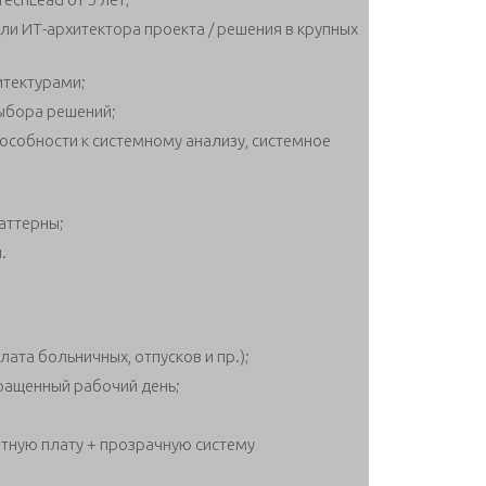
ли ИТ-архитектора проекта / решения в крупных
итектурами;
ыбора решений;
особности к системному анализу, системное
аттерны;
.
та больничных, отпусков и пр.);
кращенный рабочий день;
ную плату + прозрачную систему