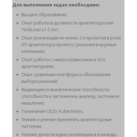
Для выполнения задач необходимо:
Высшее образование;
Опыт работы в должности архитектора или
TechLead от 5 лет;
Опыт реализации не менее 2-х проектов в роли
ИТ-архитектора проекта / решения в крупных
компаниях;
Опыт работы с микросервисными и SOA
архитектурами;
Опыт сравнения платформ и обоснование
выбора решений;
Выдающиеся аналитические способности,
способности к системному анализу, системное
мышление;
Понимание CI\CD, Kubernetes;
Знание и умение применять архитектурные
паттерны;
Умение донести идею реализации в команды.