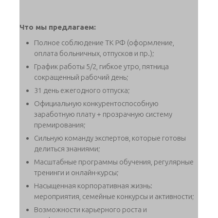
Что мы предлагаем:
Полное соблюдение ТК РФ (оформление,
оплата больничных, отпусков и пр.);
График работы 5/2, гибкое утро, пятница
сокращенный рабочий день;
31 день ежегодного отпуска;
Официальную конкурентоспособную
заработную плату + прозрачную систему
премирования;
Сильную команду экспертов, которые готовы
делиться знаниями;
Масштабные программы обучения, регулярные
тренинги и онлайн-курсы;
Насыщенная корпоративная жизнь:
мероприятия, семейные конкурсы и активности;
Возможности карьерного роста и