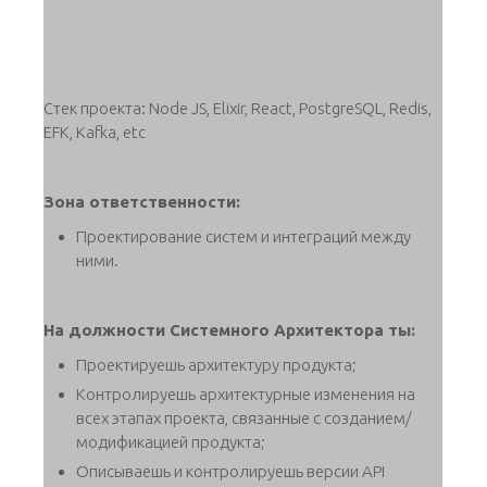
Стек проекта: Node JS, Elixir, React, PostgreSQL, Redis,
EFK, Kafka, etc
Зона ответственности:
Проектирование систем и интеграций между
ними.
На должности Системного Архитектора ты:
Проектируешь архитектуру продукта;
Контролируешь архитектурные изменения на
всех этапах проекта, связанные с созданием/
модификацией продукта;
Описываешь и контролируешь версии API