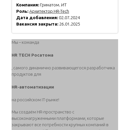
Компания:
Гринатом. ИТ
Роль:
Архитектор HR-Tech
Дата добавления:
02.07.2024
Вакансия закрыта:
26.01.2025
Мы – команда
HR TECH Росатома
, самого динамично развивающегося разработчика
продуктов для
HR-автоматизации
на российском IT-рынке!
Мы создаём HR-пространство с
высоконагруженными платформами, которые
закрывают все потребности крупных компаний в