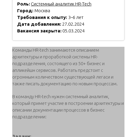
Роль:
Системный аналитик HR-Tech
Город:
Москва
Требования к опыту:
3–6 лет
Дата добавления:
27.02.2024
Вакансия закрыта:
05.03.2024
Команды HR-tech занимаются описанием
архитектуры и проработкой системы HR-
подразделения, состоящего из 50+ бизнес и
апликейшн сервисов. Работать предстоит с
огромным количеством существующей легаси и
также писать документацию по новым процессам.
В команду HR-tech нужен системный аналитик,
который примет участие в построении архитектуры и
описании документации процессов в бизнес
подразделении:
Задачи: