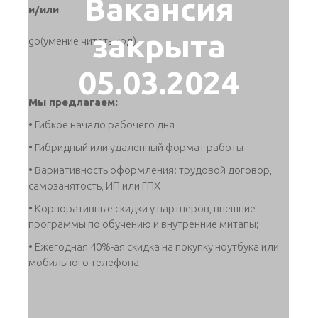
Вакансия
и/или
закрыта
go(умение читать код)
05.03.2024
Мы предлагаем:
• Гибкое начало рабочего дня
• Гибридный или удаленный формат работы
• Вариативность оформления: трудовой договор,
самозанятость, ИП или ГПХ
• Корпоративные скидки у партнеров, внешние
программы по обучению и внутренние митапы;
• Ежегодная 40%-ая скидка на покупку ноутбука или
мобильного телефона