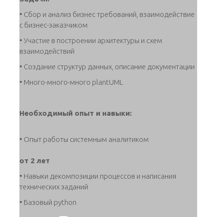
• Сбор и анализ бизнес требований, взаимодействие
с бизнес-заказчиком
• Участие в построении архитектуры и схем
взаимодействий
• Создание структур данных, описание документации
• Много-много-много plantUML
Необходимый опыт и навыки:
• Опыт работы системным аналитиком
от 2 лет
• Навыки декомпозиции процессов и написания
технических заданий
• Базовый python