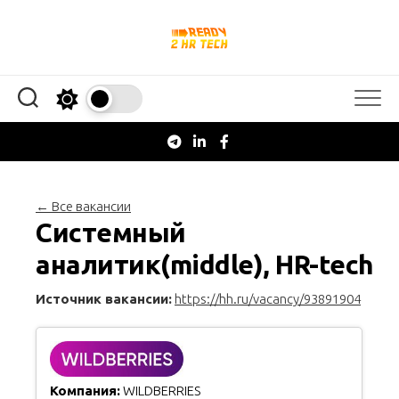
Перейти
к
содержанию
← Все вакансии
Системный
аналитик(middle), HR-tech
Источник вакансии:
https://hh.ru/vacancy/93891904
Компания:
WILDBERRIES