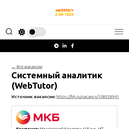
Перейти
к
содержанию
← Все вакансии
Системный аналитик
(WebTutor)
Источник вакансии:
https://hh.ru/vacancy/108928941
Компания:
Московский Кредитный Банк. ИТ-