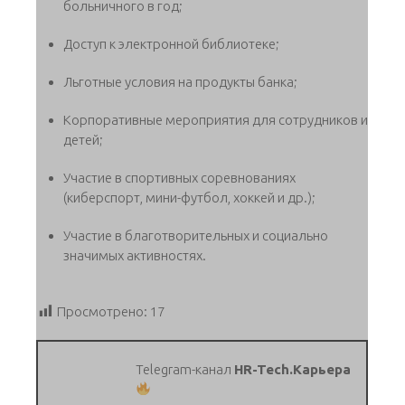
больничного в год;
Доступ к электронной библиотеке;
Льготные условия на продукты банка;
Корпоративные мероприятия для сотрудников и
детей;
Участие в спортивных соревнованиях
(киберспорт, мини-футбол, хоккей и др.);
Участие в благотворительных и социально
значимых активностях.
Просмотрено:
17
Telegram-канал
HR-Tech.Карьера