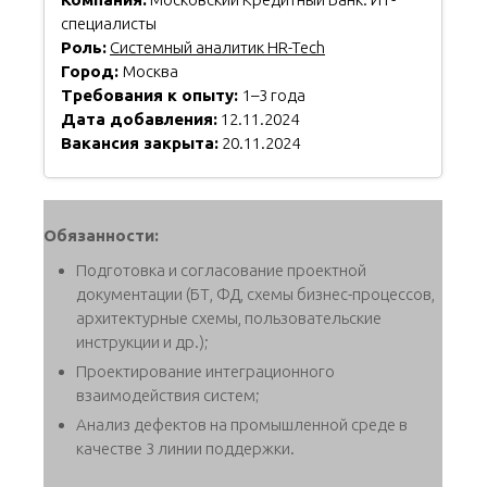
специалисты
Роль:
Системный аналитик HR-Tech
Город:
Москва
Требования к опыту:
1–3 года
Дата добавления:
12.11.2024
Вакансия закрыта:
20.11.2024
Обязанности:
Подготовка и согласование проектной
документации (БТ, ФД, схемы бизнес-процессов,
архитектурные схемы, пользовательские
инструкции и др.);
Проектирование интеграционного
взаимодействия систем;
Анализ дефектов на промышленной среде в
качестве 3 линии поддержки.