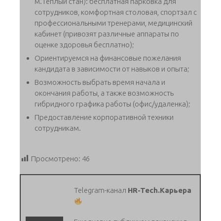
м.Тёплый стан): бесплатная парковка для
сотрудников, комфортная столовая, спортзал с
профессиональными тренерами, медицинский
кабинет (привозят различные аппараты по
оценке здоровья бесплатно);
Ориентируемся на финансовые пожелания
кандидата в зависимости от навыков и опыта;
Возможность выбрать время начала и
окончания работы, а также возможность
гибридного графика работы (офис/удаленка);
Предоставление корпоративной техники
сотрудникам.
Просмотрено:
46
Telegram-канал
HR-Tech.Карьера