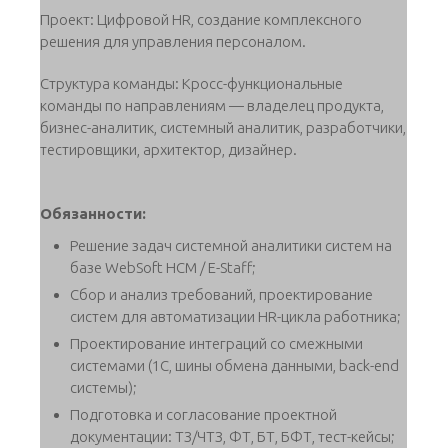
Проект: Цифровой HR, создание комплексного
решения для управления персоналом.
Структура команды: Кросс-функциональные
команды по направлениям — владелец продукта,
бизнес-аналитик, системный аналитик, разработчики,
тестировщики, архитектор, дизайнер.
Обязанности:
Решение задач системной аналитики систем на
базе WebSoft HCM / E-Staff;
Сбор и анализ требований, проектирование
систем для автоматизации HR-цикла работника;
Проектирование интеграций со смежными
системами (1C, шины обмена данными, back-end
системы);
Подготовка и согласование проектной
документации: ТЗ/ЧТЗ, ФТ, БТ, БФТ, тест-кейсы;