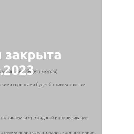
я закрыта
2.2023
бований ГОСТ будет плюсом)
ковскими сервисами будет большим плюсом
тталкиваемся от ожиданий и квалификации
ьготные условия кредитования, корпоративное