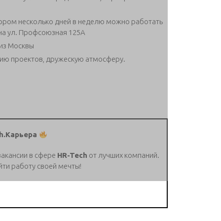
ором несколько дней в неделю можно работать
на ул. Профсоюзная 125А
 из Москвы
ию проектов, дружескую атмосферу.
h.Карьера
вакансии в сфере
HR-Tech
от лучших компаний.
йти работу своей мечты!