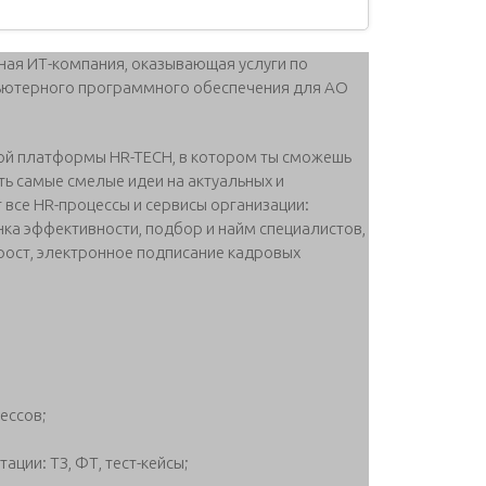
ая ИТ-компания, оказывающая услуги по
ьютерного программного обеспечения для АО
ой платформы HR-TECH, в котором ты сможешь
ь самые смелые идеи на актуальных и
 все HR-процессы и сервисы организации:
нка эффективности, подбор и найм специалистов,
рост, электронное подписание кадровых
ессов;
ации: ТЗ, ФТ, тест-кейсы;