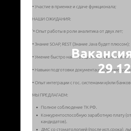
• Участие в приемке и сдаче функционала;
НАШИ ОЖИДАНИЯ:
‘• Опыт работы в роли аналитика от двух лет;
• Знание SOAP, REST (Знание Java будет плюсом);
Ваканси
• Умение быстро найти общий язык с коллегами;
29.1
• Навыки подготовки документации (знание тре
• Опыт интеграции с гос. системами и/или бан
МЫ ПРЕДЛАГАЕМ:
Полное соблюдение ТК РФ.
Конкурентоспособную заработную плату (о
кандидатов).
ДМС со стоматологией (после исп.срока), л