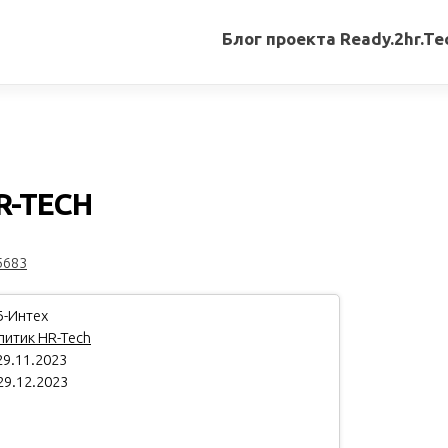
Блог проекта Ready.2hr.Te
Все
записи
Переводы
статей
R-TECH
Авторские
материалы
5683
Книги
-Интех
итик HR-Tech
9.11.2023
29.12.2023