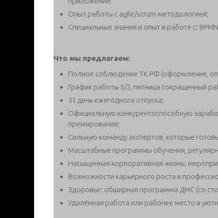
приложений;
Опыт работы с agile/scrum методологией;
Специальные знания и опыт в работе с: BPMN,
Что мы предлагаем:
Полное соблюдение ТК РФ (оформление, опла
График работы 5/2, пятница сокращенный ра
31 день ежегодного отпуска;
Официальную конкурентоспособную заработ
премирования;
Сильную команду экспертов, которые готов
Масштабные программы обучения, регулярны
Насыщенная корпоративная жизнь: мероприя
Возможности карьерного роста и профессио
Здоровье: обширная программа ДМС (со стом
Удалённая работа или рабочее место в уют