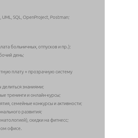
 UML, SQL, OpenProject, Postman;
та больничных, отпусков и пр.);
бочий день;
ную плату + прозрачную систему
ы делиться знаниями;
е тренинги и онлайн-курсы;
тия, семейные конкурсы и активности;
нального развития;
атологией), скидки на фитнесс;
ном офисе.