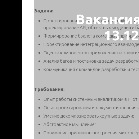
Задачи:
Ваканси
Проектирование и разработка спецификаци
проектирование API, объектных моделей и ба
13.1
Формирование бэклога команды и приорити
Проектирование интеграционного взаимоде
Оценка компонентов приложения на зависим
Анализ багов и постановка задач разработч
Коммуникация с командой разработки и тес
Требования:
Опыт работы системным аналитиком в IT от 
Опыт проектирования и документирования 
Умение декомпозировать крупные задачи;
Абстрактное мышление;
Понимание принципов построения микросер