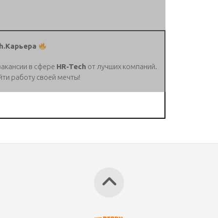
h.Карьера
вакансии в сфере
HR-Tech
от лучших компаний.
йти работу своей мечты!