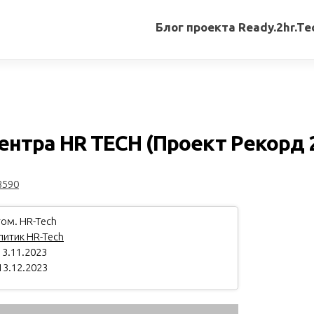
Блог проекта Ready.2hr.Te
Все
записи
Переводы
статей
нтра HR TECH (Проект Рекорд 2
Авторские
материалы
8590
Книги
ом. HR-Tech
итик HR-Tech
3.11.2023
13.12.2023