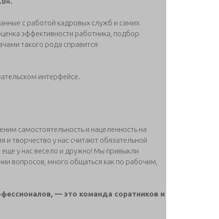
0».
занные с работой кадровых служб и самих
 оценка эффективности работника, подбор
дачами такого рода справится
вательском интерфейсе.
ценим самостоятельность и нацеленность на
я и творчество у нас считают обязательной
 еще у нас весело и дружно! Мы привыкли
нии вопросов, много общаться как по рабочим,
офессионалов, — это команда соратников и