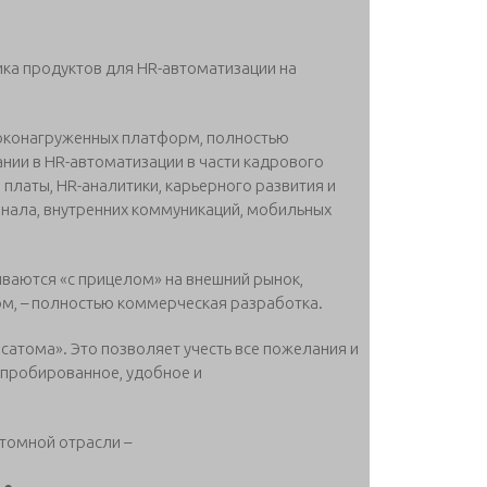
ка продуктов для HR-автоматизации на
соконагруженных платформ, полностью
ии в HR-автоматизации в части кадрового
 платы, HR-аналитики, карьерного развития и
онала, внутренних коммуникаций, мобильных
ываются «с прицелом» на внешний рынок,
ом, – полностью коммерческая разработка.
сатома». Это позволяет учесть все пожелания и
пробированное, удобное и
томной отрасли –