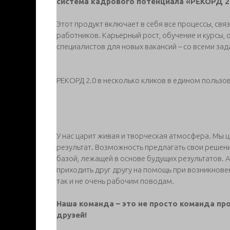
система кадрового потенциала «РЕКОРД 2.
Этот продукт включает в себя все процессы, свя
работников. Карьерный рост, обучение и курсы,
специалистов для новых вакансий – со всеми за
РЕКОРД 2.0 в несколько кликов в едином пользо
У нас царит живая и творческая атмосфера. Мы 
результат. Возможность предлагать свои решени
базой, лежащей в основе будущих результатов. А
приходить друг другу на помощь при возникнове
так и не очень рабочим поводам.
Наша команда – это не просто команда пр
друзей!