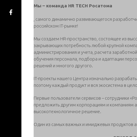
Мы – команда HR TECH Росатома
, самого динамично развивающегося разработчи
российском IT-рынке!
Мы создаем HR-пространство, состоящее из вы
закрывающих потребность любой крупной компан
администрирования и учета, расчета заработной
обучения персонала, подбора и адаптации перс
решений и многого другого.
IT-проекты нашего Центра изначально разрабат
поэтому каждый продукт и вся экосистема в цел
Первые пользователи сервисов – сотрудники «Ро
предложить другим корпорациям и компаниям а
высокотехнологичное решение.
Один из самых важных и имиджевых продуктов а