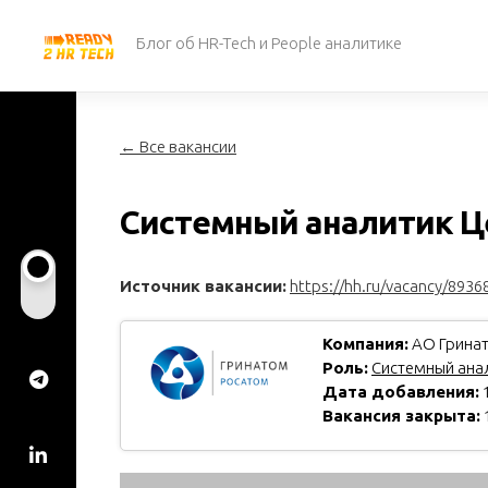
Перейти
к
Блог об HR-Tech и People аналитике
содержанию
← Все вакансии
Системный аналитик Це
Источник вакансии:
https://hh.ru/vacancy/8936
Компания:
АО Гринат
Роль:
Системный анал
Дата добавления:
1
Вакансия закрыта: