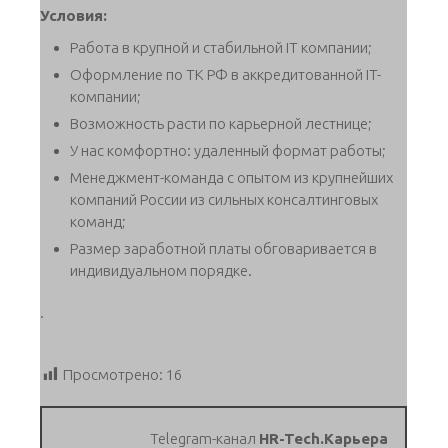
Условия:
Работа в крупной и стабильной IT компании;
Оформление по ТК РФ в аккредитованной IT-
компании;
Возможность расти по карьерной лестнице;
У нас комфортно: удаленный формат работы;
Менеджмент-команда с опытом из крупнейших
компаний России из сильных консалтинговых
команд;
Размер заработной платы обговаривается в
индивидуальном порядке.
.
Просмотрено:
16
Telegram-канал
HR-Tech.Карьера