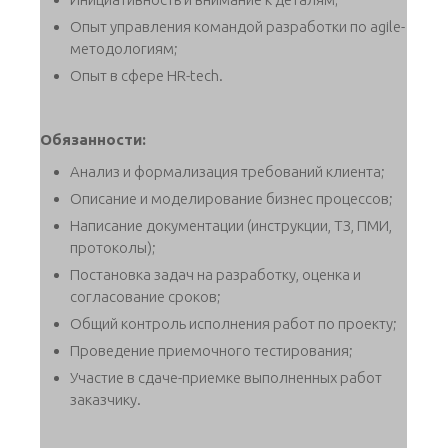
Опыт управления командой разработки по agile-
методологиям;
Опыт в сфере HR-tech.
Обязанности:
Анализ и формализация требований клиента;
Описание и моделирование бизнес процессов;
Написание документации (инструкции, ТЗ, ПМИ,
протоколы);
Постановка задач на разработку, оценка и
согласование сроков;
Общий контроль исполнения работ по проекту;
Проведение приемочного тестирования;
Участие в сдаче-приемке выполненных работ
заказчику.