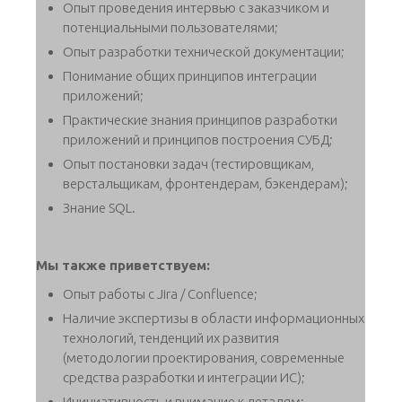
Опыт проведения интервью с заказчиком и
потенциальными пользователями;
Опыт разработки технической документации;
Понимание общих принципов интеграции
приложений;
Практические знания принципов разработки
приложений и принципов построения СУБД;
Опыт постановки задач (тестировщикам,
верстальщикам, фронтендерам, бэкендерам);
Знание SQL.
Мы также приветствуем:
Опыт работы с Jira / Confluence;
Наличие экспертизы в области информационных
технологий, тенденций их развития
(методологии проектирования, современные
средства разработки и интеграции ИС);
Инициативность и внимание к деталям;