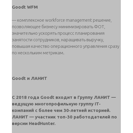
Goodt WFM
— комплексное workforce management решение,
позволяющее бизнесу минимизировать ФОТ,
значительно ускорять процесс планирования
занятости сотрудников, наращивать выручку,
повышая качество операционного управления сразу
по нескольким метрикам.
Goodt и ЛАНИТ
С 2018 года Goodt входит в Группу ЛАНИТ —
ведущую многопрофильную группу IT-
компаний с более чем 30-летней историей.
ЛАНИТ — участник топ-30 работодателей по
версии HeadHunter.