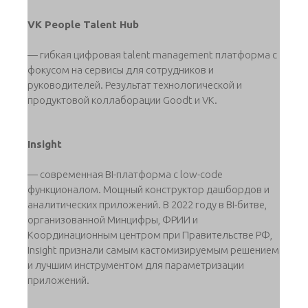
VK People Talent Hub
— гибкая цифровая talent management платформа с
фокусом на сервисы для сотрудников и
руководителей. Результат технологической и
продуктовой коллаборации Goodt и VK.
Insight
— современная BI-платформа с low-сode
функционалом. Мощный конструктор дашбордов и
аналитических приложений. В 2022 году в BI-битве,
организованной Минцифры, ФРИИ и
Координационным центром при Правительстве РФ,
Insight признали самым кастомизируемым решением
и лучшим инструментом для параметризации
приложений.