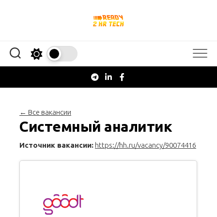
Перейти
к
содержанию
← Все вакансии
Системный аналитик
Источник вакансии:
https://hh.ru/vacancy/90074416