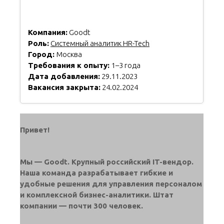
Компания:
Goodt
Роль:
Системный аналитик HR-Tech
Город:
Москва
Требования к опыту:
1–3 года
Дата добавления:
29.11.2023
Вакансия закрыта:
24.02.2024
Привет!
Мы — Goodt. Крупный российский IT-вендор.
Наша команда разрабатывает гибкие и
удобные решения для управления персоналом
и комплексной бизнес-аналитики. Штат
компании — почти 300 человек.