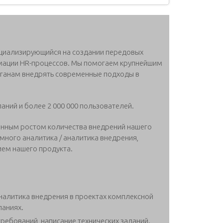
специализирующийся на создании передовых
ации HR-процессов. Мы помогаем крупнейшим
рганам внедрять современные подходы в
ний и более 2 000 000 пользователей.
оянным ростом количества внедрений нашего
много аналитика / аналитика внедрения,
ием нашего продукта.
аналитика внедрения в проектах комплексной
паниях.
ребований, написание технических заданий.