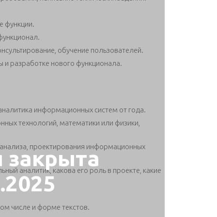
е функции.
функционал.
консультирование, обучение пользователей.
 и разработке нового функционала.
 аналитика информационных систем от года.
ных технологий, математики или физики,
 анализа, проектирования информационных
я закрыта
ный аналитик, какова его роль в проекте, какие
8.2025
том числе и форме текстов.