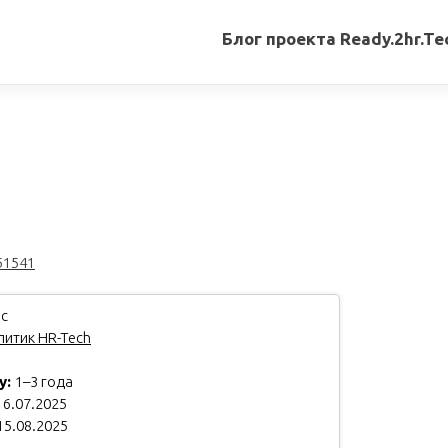
Блог проекта Ready.2hr.Te
Все
записи
Переводы
статей
Авторские
материалы
51541
Книги
с
итик HR-Tech
у:
1–3 года
6.07.2025
15.08.2025