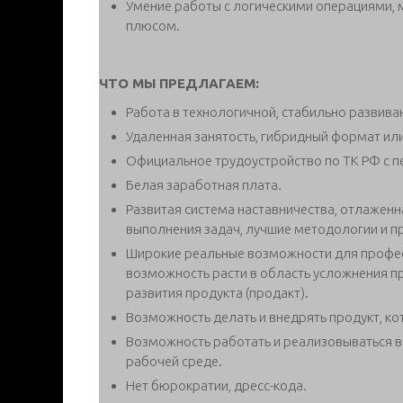
Умение работы с логическими операциями,
плюсом.
ЧТО МЫ ПРЕДЛАГАЕМ:
Работа в технологичной, стабильно развиваю
Удаленная занятость, гибридный формат или
Официальное трудоустройство по ТК РФ с п
Белая заработная плата.
Развитая система наставничества, отлаженн
выполнения задач, лучшие методологии и п
Широкие реальные возможности для професс
возможность расти в область усложнения пр
развития продукта (продакт).
Возможность делать и внедрять продукт, к
Возможность работать и реализовываться в
рабочей среде.
Нет бюрократии, дресс-кода.