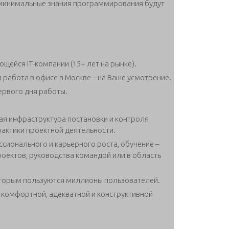
 минимальные знания программирования будут
щейся IT-компании (15+ лет на рынке).
 работа в офисе в Москве – на Ваше усмотрение.
ервого дня работы.
ая инфраструктура постановки и контроля
рактики проектной деятельности.
ионального и карьерного роста, обучение –
оектов, руководства командой или в область
оторым пользуются миллионы пользователей.
 комфортной, адекватной и конструктивной