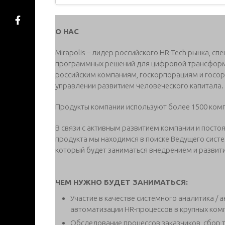
О НАС
Mirapolis – лидер российского HR-Tech рынка, 
программных решений для цифровой трансформ
российским компаниям, госкорпорациям и госо
управлении развитием человеческого капитала.
Продукты компании используют более 1500 компа
В связи с активным развитием компании и пост
продукта мы находимся в поиске Ведущего систе
который будет заниматься внедрением и развит
ЧЕМ НУЖНО БУДЕТ ЗАНИМАТЬСЯ:
Участие в качестве системного аналитика / 
автоматизации HR-процессов в крупных ком
Обследование процессов заказчиков, сбор т