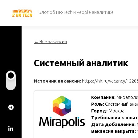
Перейти
к
Блог об HR-Tech и People аналитике
содержанию
← Все вакансии
Системный аналитик
Источник вакансии:
https://hh.ru/vacancy/1228
Компания:
Мираполи
Роль:
Системный анал
Город:
Москва
Требования к опыт
Дата добавления:
1
Вакансия закрыта: