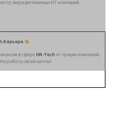
еестр аккредитованных ИТ-компаний.
h.Карьера
вакансии в сфере
HR-Tech
от лучших компаний.
йти работу своей мечты!