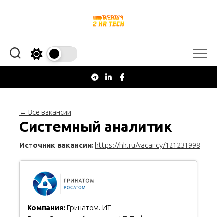
Перейти
к
содержанию
← Все вакансии
Системный аналитик
Источник вакансии:
https://hh.ru/vacancy/121231998
Компания:
Гринатом. ИТ