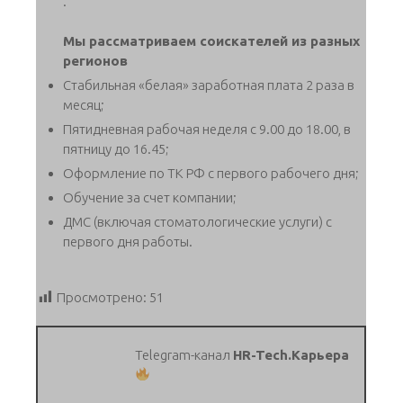
.
Мы рассматриваем соискателей из разных
регионов
Стабильная «белая» заработная плата 2 раза в
месяц;
Пятидневная рабочая неделя с 9.00 до 18.00, в
пятницу до 16.45;
Оформление по ТК РФ с первого рабочего дня;
Обучение за счет компании;
ДМС (включая стоматологические услуги) с
первого дня работы.
Просмотрено:
51
Telegram-канал
HR-Tech.Карьера