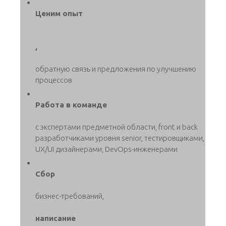
Ценим опыт
,
обратную связь и предложения по улучшению
процессов
Работа в команде
с экспертами предметной области, front и back
разработчиками уровня senior, тестировщиками,
UX/UI дизайнерами, DevOps-инженерами
Сбор
бизнес-требований,
написание