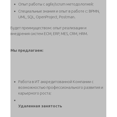
Опыт работы с agile/scrum методологией;
Специальные знания и опыт в работе с: BPMN,
UML, SQL, OpenProject, Postman.
Будет преимуществом: опыт реализации и
внедрения систем ECM, ERP, MES, CRM, HRM.
Мы предлагаем:
Работа в ИТ аккредитованной Компании с
возможностью профессионального развития и
карьерного роста;
Удаленная занятость