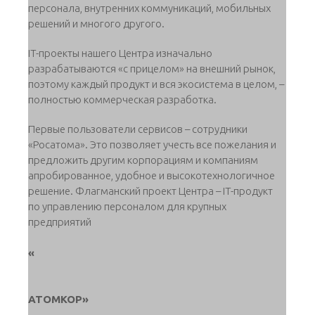
персонала, внутренних коммуникаций, мобильных
решений и многого другого.
IT-проекты нашего Центра изначально
разрабатываются «с прицелом» на внешний рынок,
поэтому каждый продукт и вся экосистема в целом, –
полностью коммерческая разработка.
Первые пользователи сервисов – сотрудники
«Росатома». Это позволяет учесть все пожелания и
предложить другим корпорациям и компаниям
апробированное, удобное и высокотехнологичное
решение. Флагманский проект Центра – IT-продукт
по управлению персоналом для крупных
предприятий
«
АТОМКОР»