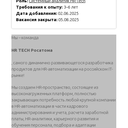
Роль:
Системный аналитик HR-Tech
Требования к опыту:
3–6 лет
Дата добавления:
02.06.2025
Вакансия закрыта:
05.08.2025
Мы – команда
HR TECH Росатома
, самого динамично развивающегося разработчика
продуктов для HR-автоматизации на российском IT-
рынке!
Мы создаем HR-пространство, состоящее из
высоконагруженных платформ, полностью
закрывающих потребность любой крупной компании
в HR-автоматизации в части кадрового
администрирования и учета, расчета заработной
платы, HR-аналитики, карьерного развития и
обучения персонала, подбора и адаптации