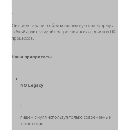
.
Он представляет собой комплексную платформу с
гибкой архитектурой построения всех сервисных HR-
процессов.
Наши приоритеты
:
NO Legacy
:
пишем с нуля используя только современные
технологии