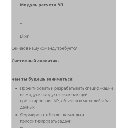
Модуль расчета ЗП
–
Elixir
Сейчас в нашу команду требуется
Системный аналитик.
Чем ты будешь заниматься:
Проектировать и разрабатывать спецификации
на модули продукта, включающей
проектирование API, объектных моделей и баз
данных;
Формировать бэклог команды и
приоритизировать задачи;