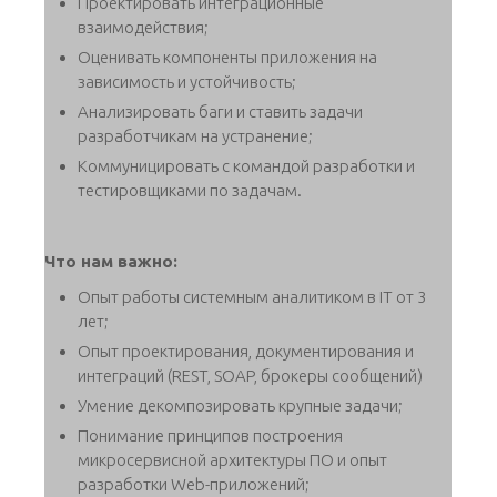
Проектировать интеграционные
взаимодействия;
Оценивать компоненты приложения на
зависимость и устойчивость;
Анализировать баги и ставить задачи
разработчикам на устранение;
Коммуницировать с командой разработки и
тестировщиками по задачам.
Что нам важно:
Опыт работы системным аналитиком в IT от 3
лет;
Опыт проектирования, документирования и
интеграций (REST, SOAP, брокеры сообщений)
Умение декомпозировать крупные задачи;
Понимание принципов построения
микросервисной архитектуры ПО и опыт
разработки Web-приложений;