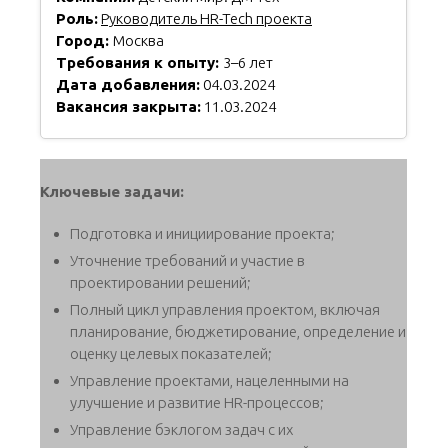
Роль:
Руководитель HR-Tech проекта
Город:
Москва
Требования к опыту:
3–6 лет
Дата добавления:
04.03.2024
Вакансия закрыта:
11.03.2024
Ключевые задачи:
Подготовка и инициирование проекта;
Уточнение требований и участие в
проектировании решений;
Полный цикл управления проектом, включая
планирование, бюджетирование, определение и
оценку целевых показателей;
Управление проектами, нацеленными на
улучшение и развитие HR-процессов;
Управление бэклогом задач с их