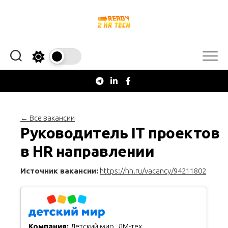
Перейти
к
содержанию
← Все вакансии
Руководитель IT проектов
в HR направлении
Источник вакансии:
https://hh.ru/vacancy/94211802
Компания:
Детский мир. ДМ-тех