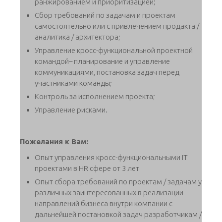
ранжированием и приоритизацией;
Сбор требований по задачам и проектам
самостоятельно или с привлечением продакта /
аналитика / архитектора;
Управление кросс-функциональной проектной
командой– планирование и управление
коммуникациями, постановка задач перед
участниками команды;
Контроль за исполнением проекта;
Управление рисками.
Пожелания к Вам:
Опыт управления кросс-функциональными IT
проектами в HR сфере от 3 лет
Опыт сбора требований по проектам / задачам у
различных заинтересованных в реализации
направлений бизнеса внутри компании с
дальнейшей постановкой задач разработчикам /