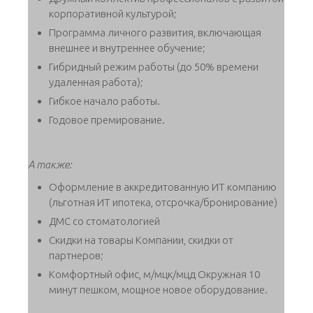
корпоративной культурой;
Программа личного развития, включающая
внешнее и внутреннее обучение;
Гибридный режим работы (до 50% времени
удаленная работа);
Гибкое начало работы.
Годовое премирование.
А также:
Оформление в аккредитованную ИТ компанию
(льготная ИТ ипотека, отсрочка/бронирование)
ДМС со стоматологией
Скидки на товары Компании, скидки от
партнеров;
Комфортный офис, м/мцк/мцд Окружная 10
минут пешком, мощное новое оборудование.