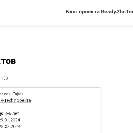
Блог проекта Ready.2hr.Te
Все
записи
Переводы
статей
ктов
Авторские
материалы
1133
Книги
ссии», Офис
R-Tech проекта
у:
3–6 лет
9.01.2024
28.02.2024