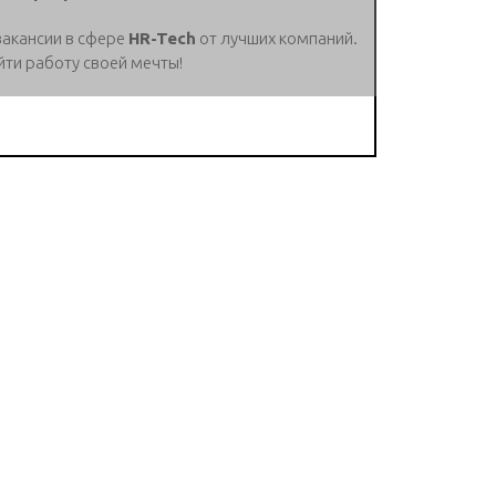
вакансии в сфере
HR-Tech
от лучших компаний.
йти работу своей мечты!