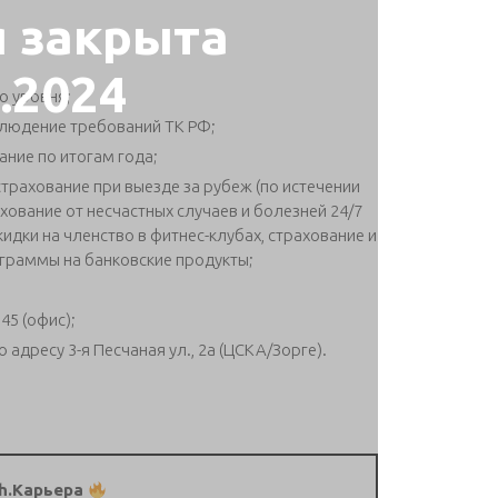
я закрыта
2.2024
о уровня;
людение требований ТК РФ;
ние по итогам года;
трахование при выезде за рубеж (по истечении
ахование от несчастных случаев и болезней 24/7
кидки на членство в фитнес-клубах, страхование и
ограммы на банковские продукты;
:45 (офис);
 адресу 3-я Песчаная ул., 2а (ЦСКА/Зорге).
h.Карьера