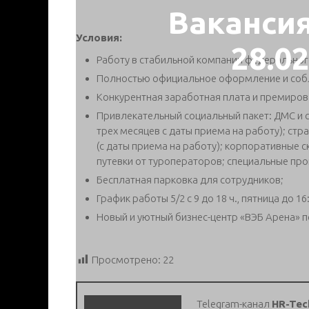
Ваканси
Условия:
28.0
Работу в стабильной компании федеральног
Полностью официальное оформление и соб
Конкурентная заработная плата и премирова
Привлекательный социальный пакет: ДМС и с
трех месяцев с даты приема на работу); стр
(с даты приема на работу); корпоративные с
путевки от туроператоров; специальные пр
Бесплатная парковка для сотрудников;
График работы 5/2 с 9 до 18 ч., пятница до 16
Новый и уютный бизнес-центр «ВЭБ Арена» по
Просмотрено:
22
Telegram-канал
HR-Tec