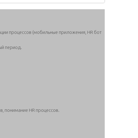
ации процессов (мобильные приложения, HR бот
ый период.
в, понимание HR процессов.