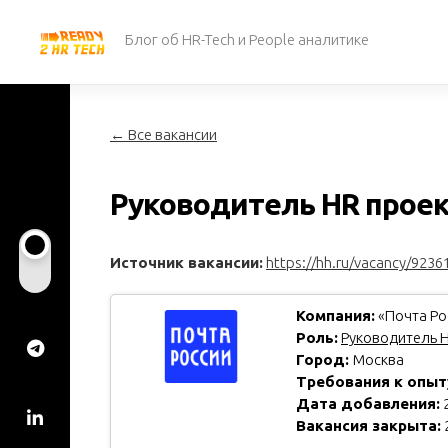
Перейти
к
Блог об HR-Tech и People аналитике
содержанию
← Все вакансии
Руководитель HR прое
Источник вакансии:
https://hh.ru/vacancy/9236
Компания:
«Почта Ро
Роль:
Руководитель H
Город:
Москва
Требования к опыт
Дата добавления:
2
Вакансия закрыта: