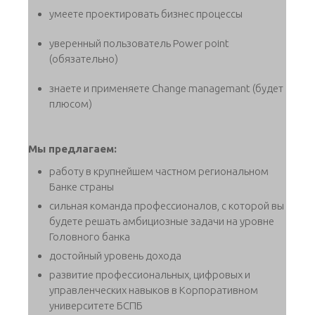
умеете проектировать бизнес процессы
уверенный пользователь Power point
(обязательно)
знаете и применяете Change managemant (будет
плюсом)
Мы предлагаем:
работу в крупнейшем частном региональном
Банке страны
сильная команда профессионалов, с которой вы
будете решать амбициозные задачи на уровне
Головного банка
достойный уровень дохода
развитие профессиональных, цифровых и
управленческих навыков в Корпоративном
университете БСПБ