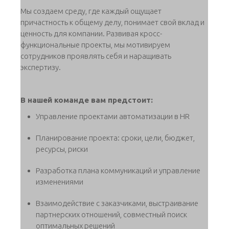
Мы создаем среду, где каждый ощущает
причастность к общему делу, понимает свой вклад и
ценность для компании. Развивая кросс-
функциональные проекты, мы мотивируем
сотрудников проявлять себя и наращивать
экспертизу.
В нашей команде вам предстоит:
Управление проектами автоматизации в HR
Планирование проекта: сроки, цели, бюджет,
ресурсы, риски
Разработка плана коммуникаций и управление
изменениями
Взаимодействие с заказчиками, выстраивание
партнерских отношений, совместный поиск
оптимальных решений