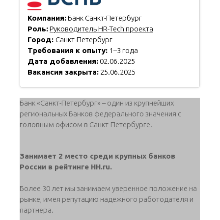
Компания:
Банк Санкт-Петербург
Роль:
Руководитель HR-Tech проекта
Город:
Санкт-Петербург
Требования к опыту:
1–3 года
Дата добавления:
02.06.2025
Вакансия закрыта:
25.06.2025
Банк «Санкт-Петербург» – один из крупнейших
региональных Банков федерального значения с
головным офисом в Санкт-Петербурге.
Занимает 2 место среди крупных банков
России в рейтинге HH.ru.
Более 30 лет мы занимаем уверенное положение на
рынке, имея репутацию надежного работодателя и
партнера.