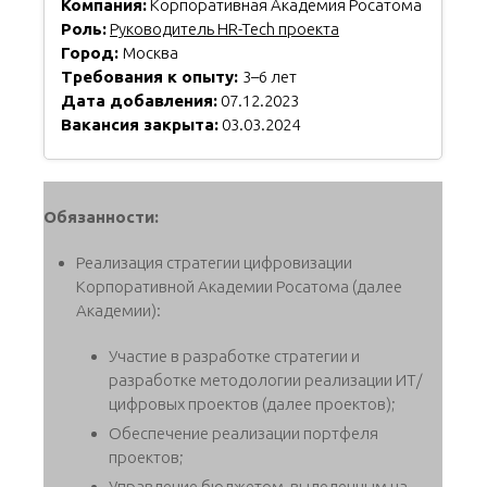
Компания:
Корпоративная Академия Росатома
Роль:
Руководитель HR-Tech проекта
Город:
Москва
Требования к опыту:
3–6 лет
Дата добавления:
07.12.2023
Вакансия закрыта:
03.03.2024
Обязанности:
Реализация стратегии цифровизации
Корпоративной Академии Росатома (далее
Академии):
Участие в разработке стратегии и
разработке методологии реализации ИТ/
цифровых проектов (далее проектов);
Обеспечение реализации портфеля
проектов;
Управление бюджетом, выделенным на