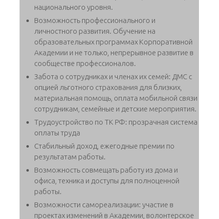
национального уровня.
Возможность профессионального и
личностного развития. Обучение на
образовательных программах Корпоративной
Академии и не только, непрерывное развитие в
сообществе профессионалов.
Забота о сотрудниках и членах их семей: ДМС с
опцией льготного страхования для близких,
материальная помощь, оплата мобильной связи
сотрудникам, семейные и детские мероприятия.
Трудоустройство по ТК РФ: прозрачная система
оплаты труда
Стабильный доход, ежегодные премии по
результатам работы.
Возможность совмещать работу из дома и
офиса, техника и доступы для полноценной
работы.
Возможности самореализации: участие в
проектах изменений в Академии, волонтерское