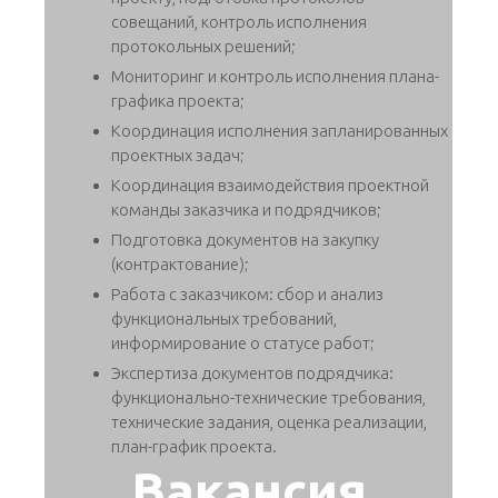
совещаний, контроль исполнения
протокольных решений;
Мониторинг и контроль исполнения плана-
графика проекта;
Координация исполнения запланированных
проектных задач;
Координация взаимодействия проектной
команды заказчика и подрядчиков;
Подготовка документов на закупку
(контрактование);
Работа с заказчиком: сбор и анализ
функциональных требований,
информирование о статусе работ;
Экспертиза документов подрядчика:
функционально-технические требования,
технические задания, оценка реализации,
план-график проекта.
Вакансия