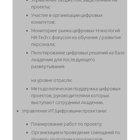
проекты;
Участие в организации цифровых
комитетов;
Мониторинг рынка цифровых технологий
HR-Tech c фокусом на обучение / развитие
персонала;
Пилотирование цифровых решений на базе
Академии для последующего
развёртывания
на уровне отрасли;
Методологическая поддержка цифровых
проектов, руководителями которых
выступают сотрудники Академии.
Управление ИТ/цифровыми проектами:
Планирование работ по проекту;
Организация и проведение совещаний по
проекту, подготовка протоколов