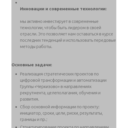
Инновации и современные технологии:
мы активно инвестирует в современные
технологии, чтобы быть лидером в своей
отрасли. Это позволяет нам оставаться в курсе
последних тенденций и использовать передовые
методы работы.
Оcновные задачи:
Реализация стратегических проектов по
цифровой трансформации и автоматизации
Группы «Черкизово» в направлениях
рекрутмента, целеполагания, обучения и
развития.
Сбор основной информации по проекту:
инициатор, сроки, цели, риски, результаты,
границы и пр.;
Структурирование проекта по направлениям