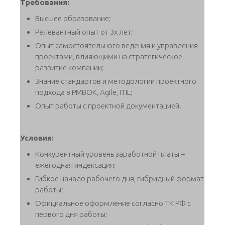
Требования:
Высшее образование;
Релевантный опыт от 3х лет;
Опыт самостоятельного ведения и управления
проектами, влияющими на стратегическое
развитие компании;
Знание стандартов и методологии проектного
подхода в PMBOK, Agile, ITIL;
Опыт работы с проектной документацией.
Условия:
Конкурентный уровень заработной платы +
ежегодная индексация;
Гибкое начало рабочего дня, гибридный формат
работы;
Официальное оформление согласно ТК РФ с
первого дня работы;