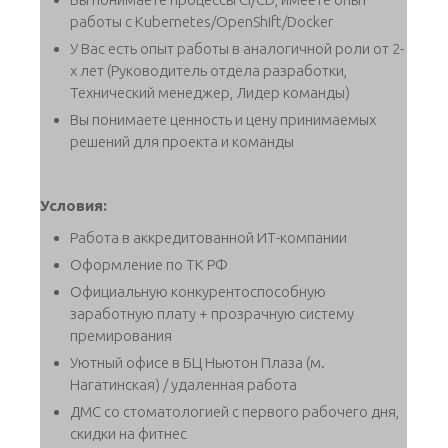
работы с Kubernetes/OpenShift/Docker
У Вас есть опыт работы в аналогичной роли от 2-
х лет (Руководитель отдела разработки,
Технический менеджер, Лидер команды)
Вы понимаете ценность и цену принимаемых
решений для проекта и команды
Условия:
Работа в аккредитованной ИТ-компании
Оформление по ТК РФ
Официальную конкурентоспособную
заработную плату + прозрачную систему
премирования
Уютный офисе в БЦ Ньютон Плаза (м.
Нагатинская) / удаленная работа
ДМС со стоматологией с первого рабочего дня,
скидки на фитнес