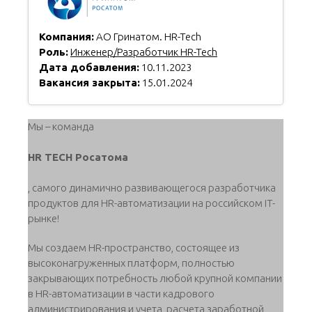
Компания:
АО Гринатом. HR-Tech
Роль:
Инженер/Разработчик HR-Tech
Дата добавления:
10.11.2023
Вакансия закрыта:
15.01.2024
Мы – команда
HR TECH Росатома
, самого динамично развивающегося разработчика
продуктов для HR-автоматизации на российском IT-
рынке!
Мы создаем HR-пространство, состоящее из
высоконагруженных платформ, полностью
закрывающих потребность любой крупной компании
в HR-автоматизации в части кадрового
администрирования и учета, расчета заработной