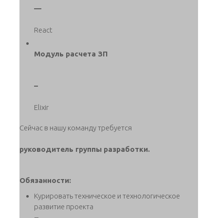
—
React
Модуль расчета ЗП
–
Elixir
Сейчас в нашу команду требуется
руководитель группы разработки.
Обязанности:
Курировать техническое и технологическое
развитие проекта