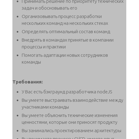
Принимать решение по приоритету технических
задач и обосновывать его
Организовывать процесс разработки
нескольких команд на нескольких стеках
Определять оптимальный состав команд
Внедрять в командах принятые в компании
процессы и практики
Помогать адаптации новых сотрудников
команды
Требования:
У Вас есть бэкграунд разработчика nodeJS
Вы умеете выстраивать взаимодействие между
участниками команды
Вы умеете объяснить технические изменения
ценностями, которые они приносят продукту
Вы занимались проектированием архитектуры
Вы понимаете процессы CI/CD, имеете опыт