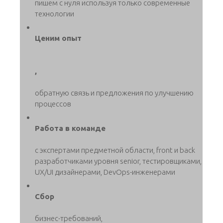
пишем с нуля используя только современные
технологии
Ценим опыт
,
обратную связь и предложения по улучшению
процессов
Работа в команде
с экспертами предметной области, front и back
разработчиками уровня senior, тестировщиками,
UX/UI дизайнерами, DevOps-инженерами
Сбор
бизнес-требований,