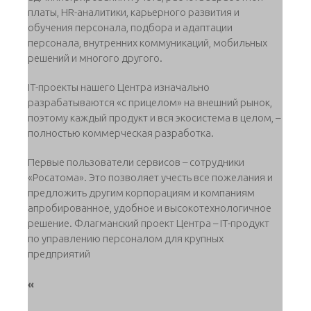
платы, HR-аналитики, карьерного развития и
обучения персонала, подбора и адаптации
персонала, внутренних коммуникаций, мобильных
решений и многого другого.
IT-проекты нашего Центра изначально
разрабатываются «с прицелом» на внешний рынок,
поэтому каждый продукт и вся экосистема в целом, –
полностью коммерческая разработка.
Первые пользователи сервисов – сотрудники
«Росатома». Это позволяет учесть все пожелания и
предложить другим корпорациям и компаниям
апробированное, удобное и высокотехнологичное
решение. Флагманский проект Центра – IT-продукт
по управлению персоналом для крупных
предприятий
«