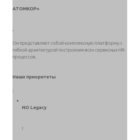
АТОМКОР»
.
Он представляет собой комплексную платформу с
гибкой архитектурой построения всех сервисных HR-
процессов.
Наши приоритеты
:
NO Legacy
: