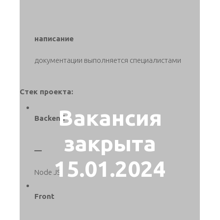
написание
документации выполняется специалистами
Стек проекта:
Вакансия
Backend
закрыта
—
15.01.2024
Node JS
Front