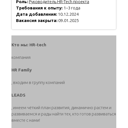
Роль:
Руководитель HR-Tech проекта
Требования к опыту:
1–3 года
Дата добавления:
10.12.2024
Вакансия закрыта:
09.01.2025
Кто мы: HR-tech
компания
HR Family
, входим в группу компаний
LEADS
, имеем чёткий план развития, динамично растем и
развиваемся и рады найти тех, кто готов развиваться
вместе с нами!