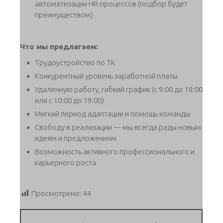
автоматизации HR-процессов (подбор будет
преимуществом)
Что мы предлагаем:
Трудоустройство по ТК
Конкурентный уровень заработной платы
Удаленную работу, гибкий график (с 9:00 до 18:00
или с 10:00 до 19:00)
Мягкий период адаптации и помощь команды
Свободу в реализации — мы всегда рады новым
идеям и предложениям
Возможность активного профессионального и
карьерного роста
Просмотрено:
44