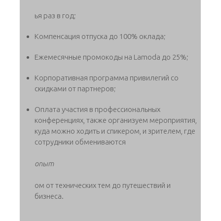
ья раз в год;
Компенсация отпуска до 100% оклада;
Ежемесячные промокоды на Lamoda до 25%;
Корпоративная программа привилегий со
скидками от партнеров;
Оплата участия в профессиональных
конференциях, также организуем мероприятия,
куда можно ходить и спикером, и зрителем, где
сотрудники обмениваются
опыт
ом от технических тем до путешествий и
бизнеса.