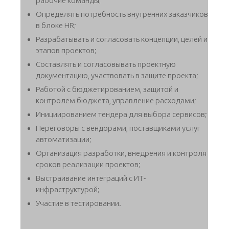
рабочие команды;
Определять потребность внутренних заказчиков
в блоке HR;
Разрабатывать и согласовать концепции, целей и
этапов проектов;
Составлять и согласовывать проектную
документацию, участвовать в защите проекта;
Работой с бюджетированием, защитой и
контролем бюджета, управление расходами;
Инициированием тендера для выбора сервисов;
Переговоры с вендорами, поставщиками услуг
автоматизации;
Организация разработки, внедрения и контроля
сроков реализации проектов;
Выстраивание интеграций с ИТ-
инфраструктурой;
Участие в тестировании.