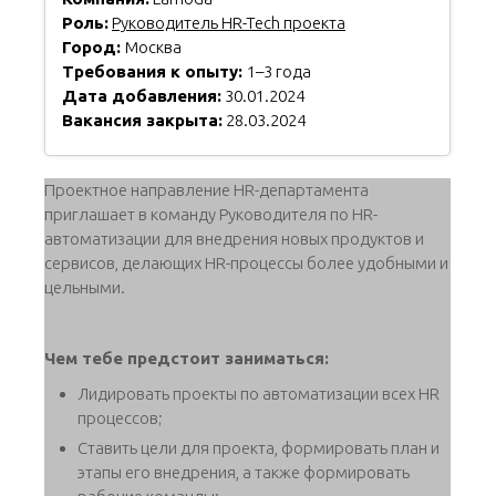
Роль:
Руководитель HR-Tech проекта
Город:
Москва
Требования к опыту:
1–3 года
Дата добавления:
30.01.2024
Вакансия закрыта:
28.03.2024
Проектное направление HR-департамента
приглашает в команду Руководителя по HR-
автоматизации для внедрения новых продуктов и
сервисов, делающих HR-процессы более удобными и
цельными.
Чем тебе предстоит заниматься:
Лидировать проекты по автоматизации всех HR
процессов;
Ставить цели для проекта, формировать план и
этапы его внедрения, а также формировать