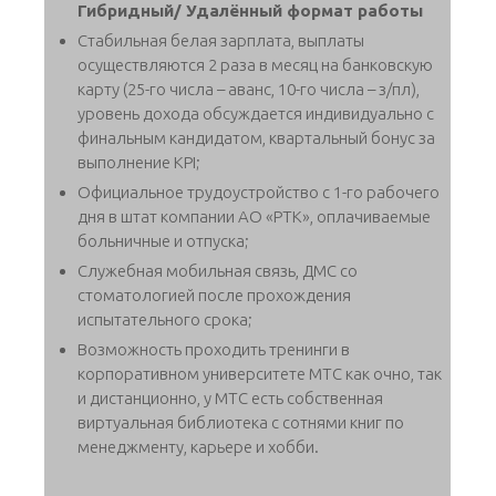
Гибридный/ Удалённый формат работы
Стабильная белая зарплата, выплаты
осуществляются 2 раза в месяц на банковскую
карту (25-го числа – аванс, 10-го числа – з/пл),
уровень дохода обсуждается индивидуально с
финальным кандидатом, квартальный бонус за
выполнение KPI;
Официальное трудоустройство с 1-го рабочего
дня в штат компании АО «РТК», оплачиваемые
больничные и отпуска;
Служебная мобильная связь, ДМС со
стоматологией после прохождения
испытательного срока;
Возможность проходить тренинги в
корпоративном университете МТС как очно, так
и дистанционно, у МТС есть собственная
виртуальная библиотека с сотнями книг по
менеджменту, карьере и хобби.