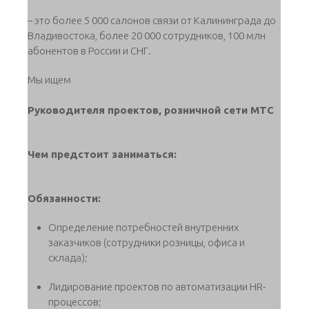
– это более 5 000 салонов связи от Калининграда до
Владивостока, более 20 000 сотрудников, 100 млн
абонентов в России и СНГ.
Мы ищем
Руководителя проектов, розничной сети МТС
Чем предстоит заниматься:
Обязанности:
Определение потребностей внутренних
заказчиков (сотрудники розницы, офиса и
склада);
Лидирование проектов по автоматизации HR-
процессов;