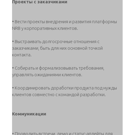
Проекты с заказчиками
• Вести проекты внедрения и развития платформы
NRB у корпоративных клиентов.
• Выстраивать долгосрочные отношения с
заказчиками, быть для них основной точкой
контакта.
• Собирать и формализовывать требования,
управлять ожиданиями клиентов.
• Координировать доработки продукта под нужды
клиентов совместно с командой разработки.
Коммуникации
• Проводить встречи, демо и статус-апдейты для