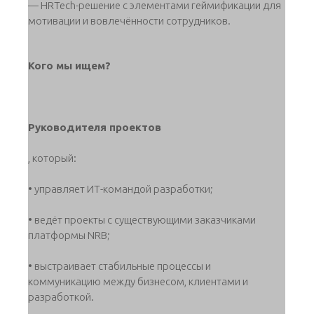
— HRTech-решение с элементами геймификации для
мотивации и вовлечённости сотрудников.
Кого мы ищем?
Руководителя проектов
, который:
• управляет ИТ-командой разработки;
• ведёт проекты с существующими заказчиками
платформы NRB;
• выстраивает стабильные процессы и
коммуникацию между бизнесом, клиентами и
разработкой.