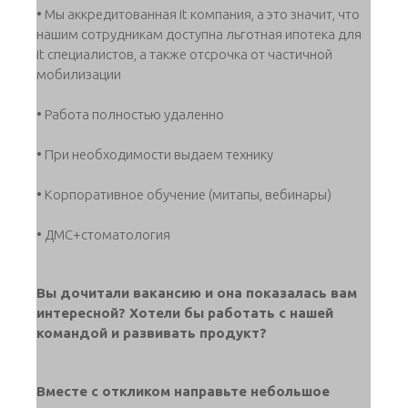
• Мы аккредитованная it компания, а это значит, что
нашим сотрудникам доступна льготная ипотека для
it специалистов, а также отсрочка от частичной
мобилизации
• Работа полностью удаленно
• При необходимости выдаем технику
• Корпоративное обучение (митапы, вебинары)
• ДМС+стоматология
Вы дочитали вакансию и она показалась вам
интересной? Хотели бы работать с нашей
командой и развивать продукт?
Вместе с откликом направьте небольшое