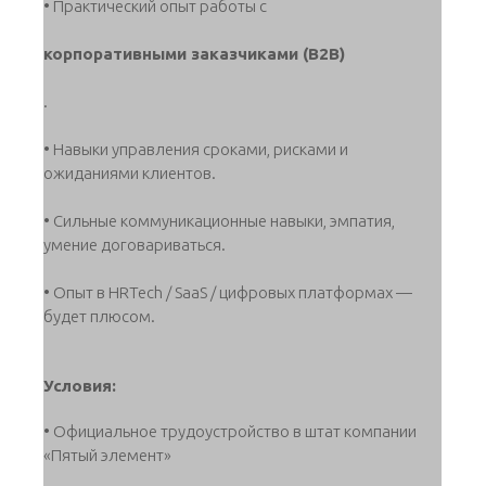
• Практический опыт работы с
корпоративными заказчиками (B2B)
.
• Навыки управления сроками, рисками и
ожиданиями клиентов.
• Сильные коммуникационные навыки, эмпатия,
умение договариваться.
• Опыт в HRTech / SaaS / цифровых платформах —
будет плюсом.
Условия:
• Официальное трудоустройство в штат компании
«Пятый элемент»