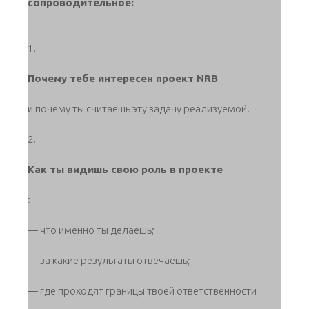
сопроводительное:
1.
Почему тебе интересен проект NRB
и почему ты считаешь эту задачу реализуемой.
2.
Как ты видишь свою роль в проекте
:
— что именно ты делаешь;
— за какие результаты отвечаешь;
— где проходят границы твоей ответственности