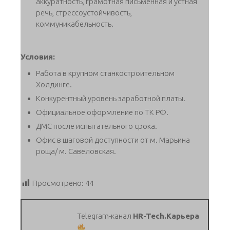
аккуратность, грамотная письменная и устная
речь, стрессоустойчивость,
коммуникабельность.
Условия:
Работа в крупном станкостроительном
Холдинге.
Конкурентный уровень заработной платы.
Официальное оформление по ТК РФ.
ДМС после испытательного срока.
Офис в шаговой доступности от м. Марьина
роща/ м. Савёловская.
Просмотрено:
44
Telegram-канал
HR-Tech.Карьера