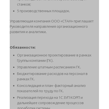
станков;
5 производственных площадок.
Управляющая компания ООО «СТАН» приглашает
Руководителя направления организационного
развития и аналитики.
Обязанности:
Организационное проектирование в рамках
Группы компании (ГК).
Управление штатным расписанием ГК.
Бюджетирование расходов на персонал в
рамках ГК.
Консолидация и план- факторный анализ
показателей по труду по ГК.
Реализация перехода на 1С ЗУП КОРП и
дальнейшее сопровождение процессов
доработки системы.