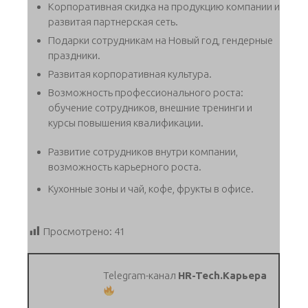
Корпоративная скидка на продукцию компании и
развитая партнерская сеть.
Подарки сотрудникам на Новый год, гендерные
праздники.
Развитая корпоративная культура.
Возможность профессионального роста:
обучение сотрудников, внешние тренинги и
курсы повышения квалификации.
Развитие сотрудников внутри компании,
возможность карьерного роста.
Кухонные зоны и чай, кофе, фрукты в офисе.
Просмотрено:
41
Telegram-канал
HR-Tech.Карьера