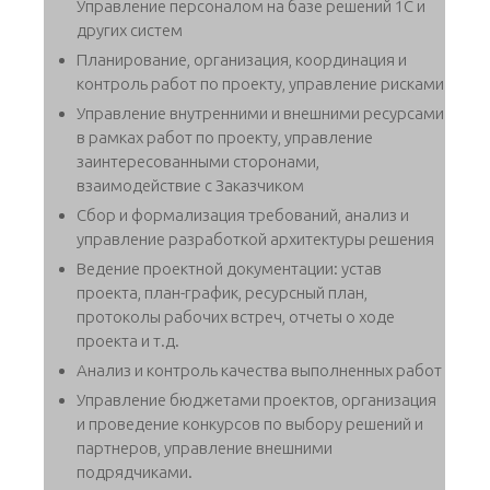
Управление персоналом на базе решений 1С и
других систем
Планирование, организация, координация и
контроль работ по проекту, управление рисками
Управление внутренними и внешними ресурсами
в рамках работ по проекту, управление
заинтересованными сторонами,
взаимодействие с Заказчиком
Сбор и формализация требований, анализ и
управление разработкой архитектуры решения
Ведение проектной документации: устав
проекта, план-график, ресурсный план,
протоколы рабочих встреч, отчеты о ходе
проекта и т.д.
Анализ и контроль качества выполненных работ
Управление бюджетами проектов, организация
и проведение конкурсов по выбору решений и
партнеров, управление внешними
подрядчиками.