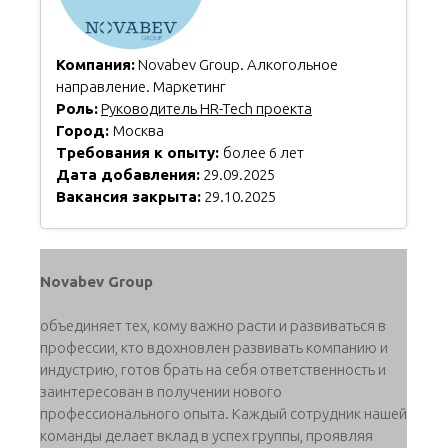
Компания:
Novabev Group. Алкогольное
направление. Маркетинг
Роль:
Руководитель HR-Tech проекта
Город:
Москва
Требования к опыту:
более 6 лет
Дата добавления:
29.09.2025
Вакансия закрыта:
29.10.2025
Novabev Group
объединяет тех, кому важно расти и развиваться в
профессии, кто вдохновлен развивать компанию и
индустрию, готов брать на себя ответственность и
заинтересован в получении нового
профессионального опыта. Каждый сотрудник нашей
команды делает вклад в успех группы, проявляя