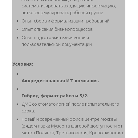
систематизировать входящую информацию,
четко формулировать рабочей группе
Опыт сбора и формализации требований
Опыт описания бизнес-процессов
Опыт подготовки технической и
пользовательской документации
Условия:
Аккредитованная ИТ-компания.
Гибрид формат работы 5/2.
ДМС со стоматологией после испытательного
срока.
Новый и современный офис в центре Москвы
(рядом парка Музеон в шаговой доступности от
метро Полянка, Третьяковская, Кропоткинская).