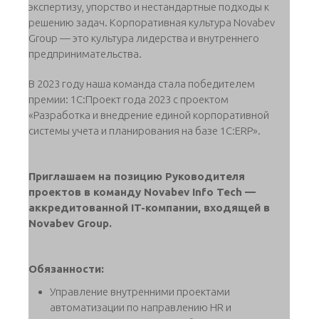
экспертизу, упорство и нестандартные подходы к
решению задач. Корпоративная культура Novabev
Group — это культура лидерства и внутреннего
предпринимательства.
В 2023 году наша команда стала победителем
премии: 1С:Проект года 2023 с проектом
«Разработка и внедрение единой корпоративной
системы учета и планирования на базе 1С:ERP».
Приглашаем на позицию Руководителя
проектов в команду Novabev Info Tech —
аккредитованной IT-компании, входящей в
Novabev Group.
Обязанности:
Управление внутренними проектами
автоматизации по направлению HR и