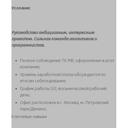
Условия:
Руководство амбициозным, интересным
проектом. Сильная команда аналитиков и
программистов.
Полное соблюдение ТК РФ, оформление в штат
компании;
Уровень заработной платы обсуждается по
итогам собеседования;
График работы 5/2, восьмичасовой рабочий
день;
Офис расположен в г. Москва, м. Петровский
парк/Динамо.
Ключевые навыки