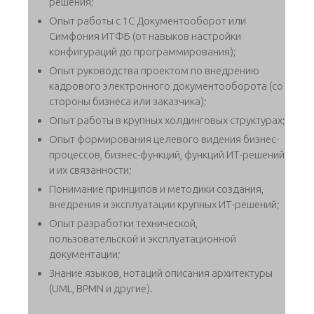
решения;
Опыт работы с 1С Документооборот или
Симфония ИТФБ (от навыков настройки
конфигураций до программирования);
Опыт руководства проектом по внедрению
кадрового электронного документооборота (со
стороны бизнеса или заказчика);
Опыт работы в крупных холдинговых структурах;
Опыт формирования целевого видения бизнес-
процессов, бизнес-функций, функций ИТ-решений
и их связанности;
Понимание принципов и методики создания,
внедрения и эксплуатации крупных ИТ-решений;
Опыт разработки технической,
пользовательской и эксплуатационной
документации;
Знание языков, нотаций описания архитектуры
(UML, BPMN и другие).