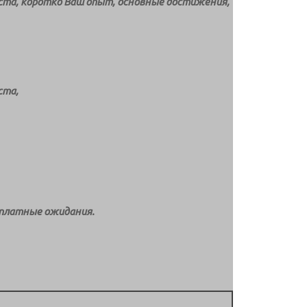
ста, коротко Ваш опыт, основные достижения,
ста,
рплатные ожидания.