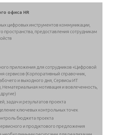
ого офиса HR
нных цифровых инструментов коммуникации,
го пространства, предоставления сотрудникам
ройств
ного приложения для сотрудников «Цифровой
ня сервисов (Корпоративный справочник,
абочего и выходного дня, Сервисы ИТ
й, Нематериальная мотивация и вовлеченность,
 другие)
й, задач и результатов проекта
деление ключевых контрольных точек
контроль бюджета проекта
сервисного и продуктового предложения
ие необходимыми ресурсами для реализации