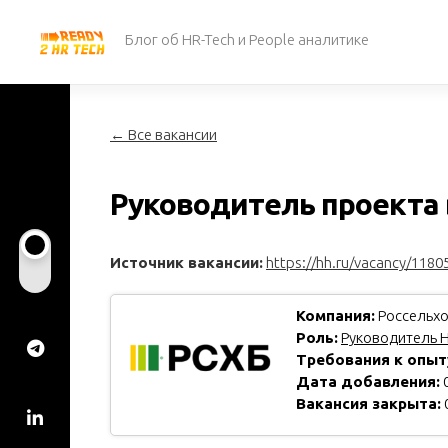
Перейти
к
Блог об HR-Tech и People аналитике
содержанию
← Все вакансии
Руководитель проекта 
Источник вакансии:
https://hh.ru/vacancy/1180
Компания:
Россельхо
Роль:
Руководитель H
Требования к опыт
Дата добавления:
0
Вакансия закрыта: