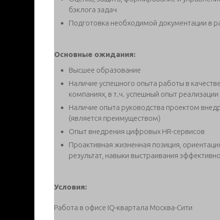
бэклога задач
Подготовка необходимой документации в р
Основные ожидания:
Высшее образование
Наличие успешного опыта работы в качестве
компаниях, в т.ч. успешный опыт реализации HR
Наличие опыта руководства проектом внед
(является преимуществом)
Опыт внедрения цифровых HR-сервисов
Проактивная жизненная позиция, ориентация
результат, навыки выстраивания эффективн
Условия:
Работа в офисе IQ-квартала Москва-Сити