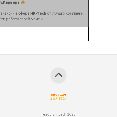
h.Карьера
вакансии в сфере
HR-Tech
от лучших компаний.
йти работу своей мечты!
ready.2hr.tech 2023