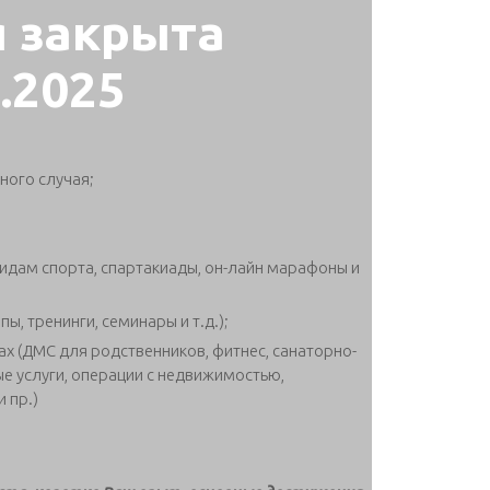
я закрыта
4.2025
ного случая;
идам спорта, спартакиады, он-лайн марафоны и
, тренинги, семинары и т.д.);
х (ДМС для родственников, фитнес, санаторно-
ые услуги, операции с недвижимостью,
 пр.)