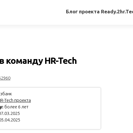
Блог проекта Ready.2hr.Te
Все
записи
Переводы
статей
в команду HR-Tech
Авторские
материалы
52960
Книги
збанк
R-Tech проекта
у:
более 6 лет
7.03.2025
05.04.2025