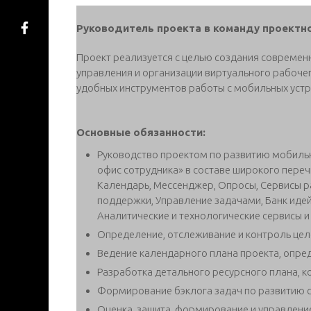
Руководитель проекта в команду проектн
Проект реализуется с целью создания совреме
управления и организации виртуального рабоче
удобных инструментов работы с мобильных уст
Основные обязанности:
Руководство проектом по развитию мобиль
офис сотрудника» в составе широкого переч
Календарь, Мессенджер, Опросы, Сервисы р
поддержки, Управление задачами, Банк иде
Аналитические и технологические сервисы и
Определение, отслеживание и контроль целе
Ведение календарного плана проекта, опре
Разработка детального ресурсного плана, 
Формирование бэклога задач по развитию 
Оценка, защита, формирование и управлен