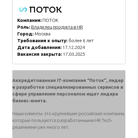
Компания:
ПОТОК
Роль:
Владелец продукта в HR
Город:
Москва
Требования к опыту:
более 6 лет
Дата добавления:
17.12.2024
Вакансия закрыта:
17.03.2025
Аккредитованная IT-компания “Поток”, лидер
в разработке специализированных сервисов в
сфере управления персоналом ищет лидера
бизнес-юнита.
Наши клиенты- это крупнейшие российские компании,
которые пользуются разработанными HR Tech-
решениями уже много лет.