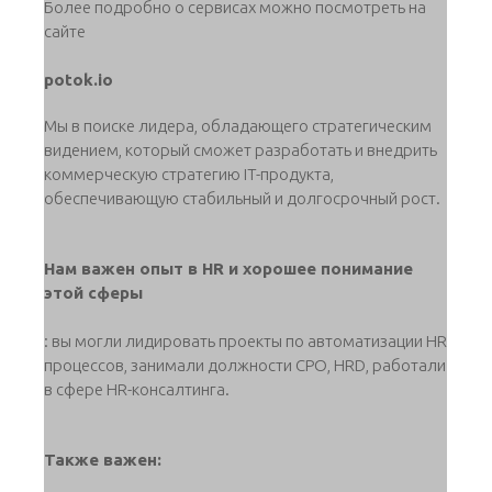
Более подробно о сервисах можно посмотреть на
сайте
potok.io
Мы в поиске лидера, обладающего стратегическим
видением, который сможет разработать и внедрить
коммерческую стратегию IT-продукта,
обеспечивающую стабильный и долгосрочный рост.
Нам важен опыт в HR и хорошее понимание
этой сферы
: вы могли лидировать проекты по автоматизации HR
процессов, занимали должности CPO, HRD, работали
в сфере HR-консалтинга.
Также важен: