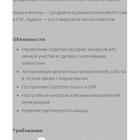
Наши клиенты — средние и крупные компании России
и СНГ. Задача — рост выручки и числа клиентов
Обязанности:
Управление отделом продаж: контроль KPI,
личное участие в сделках с ключевыми
клиентами
Актуализация ценностных предложений, работа
в тесной связке с маркетингом
Построение Customer Succes и SDR
Настройка и контроль ключевых показателей
менеджеров
Развитие партнерского канала
Требования: