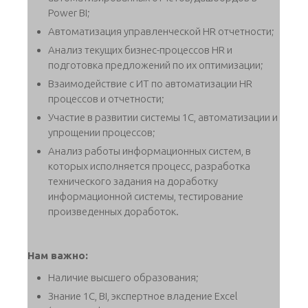
Power BI;
Автоматизация управленческой HR отчетности;
Анализ текущих бизнес-процессов HR и
подготовка предложений по их оптимизации;
Взаимодействие с ИТ по автоматизации HR
процессов и отчетности;
Участие в развитии системы 1С, автоматизации и
упрощении процессов;
Анализ работы информационных систем, в
которых исполняется процесс, разработка
технического задания на доработку
информационной системы, тестирование
произведенных доработок.
Нам важно:
Наличие высшего образования;
Знание 1С, BI, экспертное владение Excel