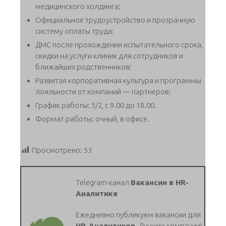
медицинского холдинга;
Официальное трудоустройство и прозрачную
систему оплаты труда;
ДМС после прохождения испытательного срока,
скидки на услуги клиник для сотрудников и
ближайших родственников;
Развитая корпоративная культура и программы
лояльности от компаний — партнеров;
График работы: 5/2, с 9.00 до 18.00.
Формат работы: очный, в офисе.
Просмотрено:
53
Telegram-канал
Вакансии в HR-
Аналитике
Ежедневно публикуем вакансии для
HR-Аналитиков.
Лучшие компании!