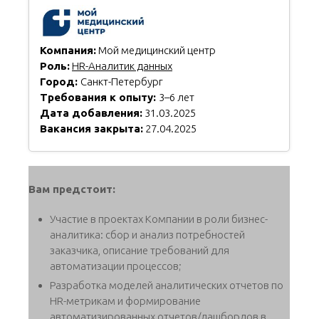
Компания:
Мой медицинский центр
Роль:
HR-Аналитик данных
Город:
Санкт-Петербург
Требования к опыту:
3–6 лет
Дата добавления:
31.03.2025
Вакансия закрыта:
27.04.2025
Вам предстоит:
Участие в проектах Компании в роли бизнес-
аналитика: сбор и анализ потребностей
заказчика, описание требований для
автоматизации процессов;
Разработка моделей аналитических отчетов по
HR-метрикам и формирование
автоматизированных отчетов/дашбордов в